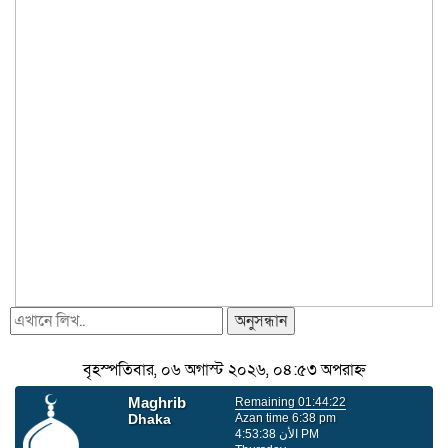
অনুসন্ধান
বৃহস্পতিবার, ০৬ অগাস্ট ২০২৬, ০৪:৫৩ অপরাহ্ন