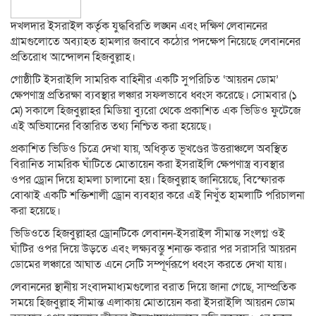
দখলদার ইসরাইল কর্তৃক যুদ্ধবিরতি লঙ্ঘন এবং দক্ষিণ লেবাননের
গ্রামগুলোতে অব্যাহত হামলার জবাবে কঠোর পদক্ষেপ নিয়েছে লেবাননের
প্রতিরোধ আন্দোলন হিজবুল্লাহ।
গোষ্ঠীটি ইসরাইলি সামরিক বাহিনীর একটি সুপরিচিত ‘আয়রন ডোম’
ক্ষেপণাস্ত্র প্রতিরক্ষা ব্যবস্থার লঞ্চার সফলভাবে ধ্বংস করেছে। সোমবার (১
মে) সকালে হিজবুল্লাহর মিডিয়া ব্যুরো থেকে প্রকাশিত এক ভিডিও ফুটেজে
এই অভিযানের বিস্তারিত তথ্য নিশ্চিত করা হয়েছে।
প্রকাশিত ভিডিও চিত্রে দেখা যায়, অধিকৃত ভূখণ্ডের উত্তরাঞ্চলে অবস্থিত
বিরানিত সামরিক ঘাঁটিতে মোতায়েন করা ইসরাইলি ক্ষেপণাস্ত্র ব্যবস্থার
ওপর ড্রোন দিয়ে হামলা চালানো হয়। হিজবুল্লাহ জানিয়েছে, বিস্ফোরক
বোঝাই একটি শক্তিশালী ড্রোন ব্যবহার করে এই নিখুঁত হামলাটি পরিচালনা
করা হয়েছে।
ভিডিওতে হিজবুল্লাহর ড্রোনটিকে লেবানন-ইসরাইল সীমান্ত সংলগ্ন ওই
ঘাঁটির ওপর দিয়ে উড়তে এবং লক্ষ্যবস্তু শনাক্ত করার পর সরাসরি আয়রন
ডোমের লঞ্চারে আঘাত এনে সেটি সম্পূর্ণরূপে ধ্বংস করতে দেখা যায়।
লেবাননের স্থানীয় সংবাদমাধ্যমগুলোর বরাত দিয়ে জানা গেছে, সাম্প্রতিক
সময়ে হিজবুল্লাহ সীমান্ত এলাকায় মোতায়েন করা ইসরাইলি আয়রন ডোম