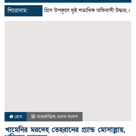
navigat
শিরোনাম:
গ্রিস উপকূলে দুই শতাধিক অভিবাসী উদ্ধার, বেশির ভ
হোম
আন্তর্জাতিক
,
প্রধান সংবাদ
খামেনির মরদেহ তেহরানের গ্র্যান্ড মোসাল্লায়,