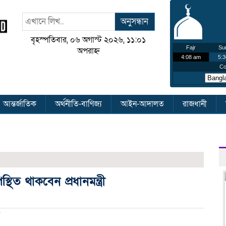
অনুসন্ধান
বৃহস্পতিবার, ০৬ অগাস্ট ২০২৬, ১১:০১
অপরাহ্ন
আন্তর্জাতিক
অর্থনীতি-বাণিজ্য
আইন-আদালত
রাজধানী
িত থাকবেন প্রধানমন্ত্রী