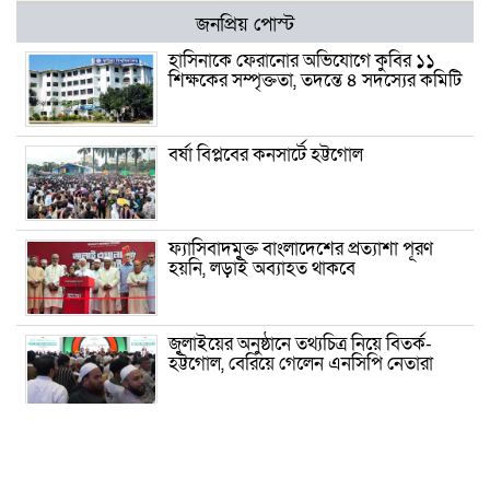
জনপ্রিয় পোস্ট
হাসিনাকে ফেরানোর অভিযোগে কুবির ১১
শিক্ষকের সম্পৃক্ততা, তদন্তে ৪ সদস্যের কমিটি
বর্ষা বিপ্লবের কনসার্টে হট্টগোল
ফ্যাসিবাদমুক্ত বাংলাদেশের প্রত্যাশা পূরণ
হয়নি, লড়াই অব্যাহত থাকবে
জুলাইয়ের অনুষ্ঠানে তথ্যচিত্র নিয়ে বিতর্ক-
হট্টগোল, বেরিয়ে গেলেন এনসিপি নেতারা
প্রেমের টানে কেরানীগঞ্জে চীনা যুবক, ধর্ম
বদলে করলেন বিয়ে