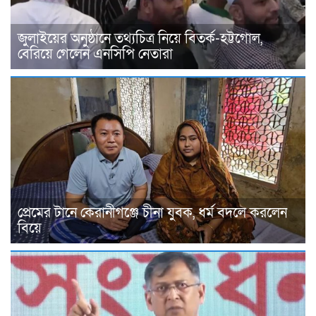
জুলাইয়ের অনুষ্ঠানে তথ্যচিত্র নিয়ে বিতর্ক-হট্টগোল,
বেরিয়ে গেলেন এনসিপি নেতারা
প্রেমের টানে কেরানীগঞ্জে চীনা যুবক, ধর্ম বদলে করলেন
বিয়ে