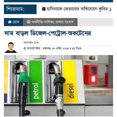
navigat
শিরোনাম:
হাসিনাকে ফেরানোর অভিযোগে কুবির ১১ শিক্ষকের
হোম
অর্থনীতি-বাণিজ্য
,
প্রধান সংবাদ
দাম বাড়ল ডিজেল-পেট্রোল-অকটেনের
অনলাইন ডেস্ক
আপডেট টাইম : মঙ্গলবার, ৩০ এপ্রিল, ২০২৪ ৪:৪৫ পিএম