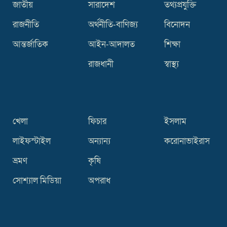
জাতীয়
সারাদেশ
তথ্যপ্রযুক্তি
রাজনীতি
অর্থনীতি-বাণিজ্য
বিনোদন
আন্তর্জাতিক
আইন-আদালত
শিক্ষা
রাজধানী
স্বাস্থ্য
খেলা
ফিচার
ইসলাম
লাইফস্টাইল
অন্যান্য
করোনাভাইরাস
ভ্রমণ
কৃষি
সোশ্যাল মিডিয়া
অপরাধ