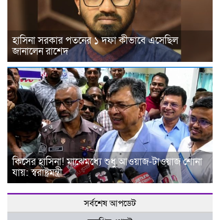
হাসিনা সরকার পতনের ১ দফা কীভাবে এসেছিল
জানালেন রাশেদ
কিসের হাসিনা! মাঝেমধ্যে শুধু আওয়াজ-টাওয়াজ শোনা
যায়: স্বরাষ্ট্রমন্ত্রী
সর্বশেষ আপডেট