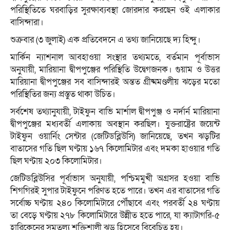
পরিস্থিতিতে ঘরবাড়ির সুরক্ষাব্যবস্থা জোরদার করছেন ওই এলাকার
বাসিন্দারা।
শুক্রবার (৩ জুলাই) এক প্রতিবেদনে এ তথ্য জানিয়েছে দ্য হিন্দু।
মার্কিন ন্যাশনাল আবহাওয়া সংস্থার তথ্যমতে, বর্তমান পূর্বাভাস
অনুযায়ী, মারিয়ানা দ্বীপপুঞ্জের পরিস্থিতি উদ্বেগজনক। গুয়াম ও উত্তর
মারিয়ানা দ্বীপপুঞ্জের সব বাসিন্দারই অন্তত গ্রীষ্মমণ্ডলীয় ঝড়ের মতো
পরিস্থিতির জন্য প্রস্তুত থাকা উচিত।
সর্বশেষ তথ্যানুযায়ী, টাইফুন বাভি মার্শাল দ্বীপপুঞ্জ ও নর্দার্ন মারিয়ানা
দ্বীপপুঞ্জের মধ্যবর্তী এলাকায় অবস্থান করছিল। যুক্তরাষ্ট্রের জয়েন্ট
টাইফুন ওয়ার্নিং সেন্টার (জেটিডব্লিউসি) জানিয়েছে, তখন ঝড়টির
বাতাসের গতি ছিল ঘণ্টায় ১৬৭ কিলোমিটার এবং দমকা হাওয়ার গতি
ছিল ঘণ্টায় ২০৩ কিলোমিটার।
জেটিডব্লিউসির পূর্বাভাস অনুযায়ী, পশ্চিমমুখী অগ্রসর হওয়া বাভি
শিগগিরই সুপার টাইফুনে পরিণত হতে পারে। তখন এর বাতাসের গতি
সর্বোচ্চ ঘণ্টায় ২৪০ কিলোমিটারে পৌঁছাবে এবং পরবর্তী ২৪ ঘণ্টায়
তা বেড়ে ঘণ্টায় ২৭৮ কিলোমিটারে উন্নীত হতে পারে, যা ক্যাটাগরি-৫
হারিকেনের সমতুল্য শক্তিশালী ঝড় হিসেবে বিবেচিত হয়।