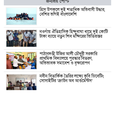
জনপ্রিয় পোস্ট
গ্রিস উপকূলে দুই শতাধিক অভিবাসী উদ্ধার,
বেশির ভাগই বাংলাদেশি
নওগাঁয় ঐতিহাসিক হিন্দুবাঘা ধামে দুই কোটি
টাকা ব্যায়ে নতুন শিব মন্দিরের ভিত্তিপ্রস্তর
পাঠানদণ্ডী উজির আলী চৌধুরী সরকারি
প্রাথমিক বিদ্যালয়ে পুরস্কার বিতরণ,
অভিভাবক সমাবেশ ও বৃক্ষরোপণ
নবীন বিতার্কিক তৈরির লক্ষ্যে কুবি ডিবেটিং
সোসাইটির ‘ক্রাউন অব আর্গুমেন্টস’
রাষ্ট্রের গুরুত্বপূর্ণ ব্যক্তিদের নিয়ে অপপ্রচার,
সতর্ক করল পুলিশ