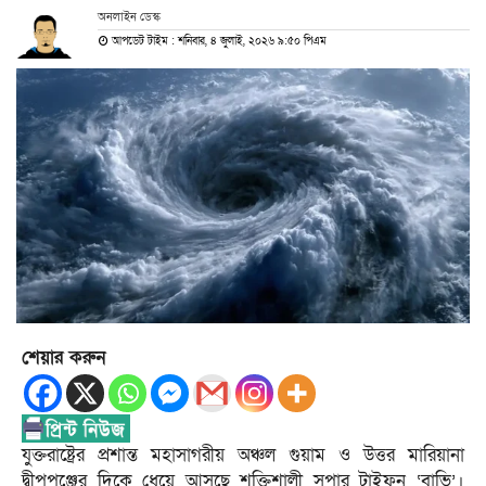
অনলাইন ডেস্ক
আপডেট টাইম : শনিবার, ৪ জুলাই, ২০২৬ ৯:৫০ পিএম
শেয়ার করুন
যুক্তরাষ্ট্রের প্রশান্ত মহাসাগরীয় অঞ্চল গুয়াম ও উত্তর মারিয়ানা
দ্বীপপুঞ্জের দিকে ধেয়ে আসছে শক্তিশালী সুপার টাইফুন ‘বাভি’।