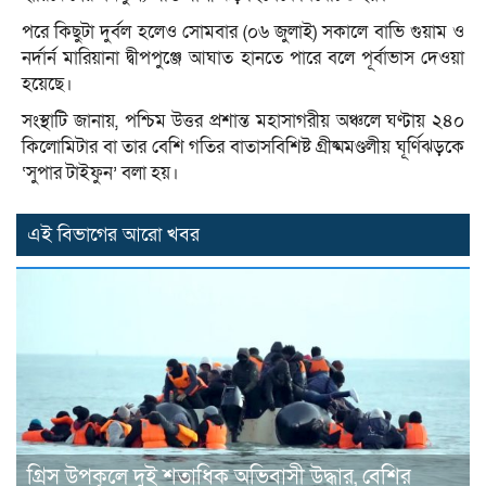
পরে কিছুটা দুর্বল হলেও সোমবার (০৬ জুলাই) সকালে বাভি গুয়াম ও
নর্দার্ন মারিয়ানা দ্বীপপুঞ্জে আঘাত হানতে পারে বলে পূর্বাভাস দেওয়া
হয়েছে।
সংস্থাটি জানায়, পশ্চিম উত্তর প্রশান্ত মহাসাগরীয় অঞ্চলে ঘণ্টায় ২৪০
কিলোমিটার বা তার বেশি গতির বাতাসবিশিষ্ট গ্রীষ্মমণ্ডলীয় ঘূর্ণিঝড়কে
‘সুপার টাইফুন’ বলা হয়।
এই বিভাগের আরো খবর
গ্রিস উপকূলে দুই শতাধিক অভিবাসী উদ্ধার, বেশির