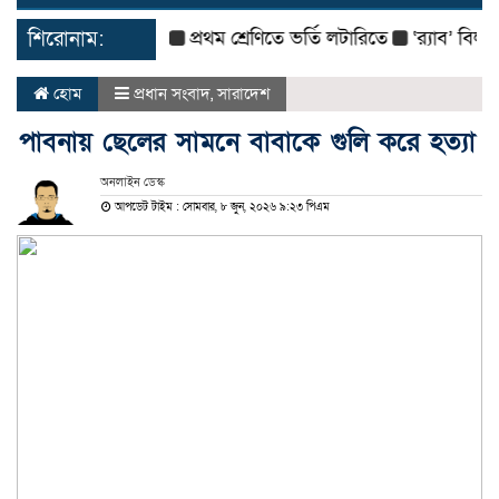
navigat
শিরোনাম:
প্রথম শ্রেণিতে ভর্তি লটারিতে
‘র‌্যাব’ বিলুপ্ত ক
হোম
প্রধান সংবাদ
,
সারাদেশ
পাবনায় ছেলের সামনে বাবাকে গুলি করে হত্যা
অনলাইন ডেস্ক
আপডেট টাইম : সোমবার, ৮ জুন, ২০২৬ ৯:২৩ পিএম