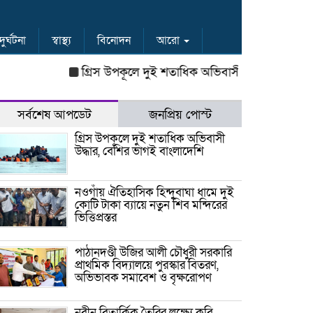
দুর্ঘটনা
স্বাস্থ্য
বিনোদন
আরো
গ্রিস উপকূলে দুই শতাধিক অভিবাসী উদ্ধার, বেশির ভাগই ব
সর্বশেষ আপডেট
জনপ্রিয় পোস্ট
গ্রিস উপকূলে দুই শতাধিক অভিবাসী
উদ্ধার, বেশির ভাগই বাংলাদেশি
নওগাঁয় ঐতিহাসিক হিন্দুবাঘা ধামে দুই
কোটি টাকা ব্যায়ে নতুন শিব মন্দিরের
ভিত্তিপ্রস্তর
পাঠানদণ্ডী উজির আলী চৌধুরী সরকারি
প্রাথমিক বিদ্যালয়ে পুরস্কার বিতরণ,
অভিভাবক সমাবেশ ও বৃক্ষরোপণ
নবীন বিতার্কিক তৈরির লক্ষ্যে কুবি