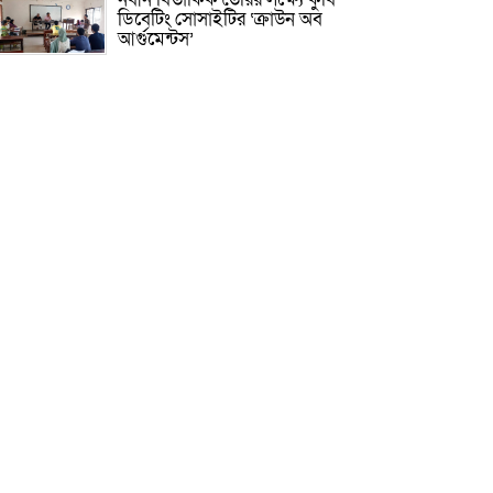
ডিবেটিং সোসাইটির ‘ক্রাউন অব
আর্গুমেন্টস’
রাষ্ট্রের গুরুত্বপূর্ণ ব্যক্তিদের নিয়ে
অপপ্রচার, সতর্ক করল পুলিশ
সাকিবের আর দেশে ফেরার সুযোগ
নেই: ক্রীড়া প্রতিমন্ত্রী
দিল্লিতে হাসিনার বক্তব্য নিয়ে যা বলছে
ভারত
হাসিনা সরকার পতনের ১ দফা কীভাবে
এসেছিল জানালেন রাশেদ
কিসের হাসিনা! মাঝেমধ্যে শুধু
আওয়াজ-টাওয়াজ শোনা যায়:
স্বরাষ্ট্রমন্ত্রী