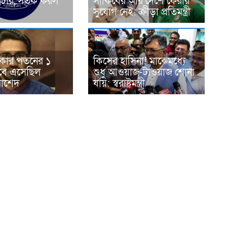
রচার, সতর্ক করল
সাকিবের আর দেশে ফেরার
সুযোগ নেই: ক্রীড়া প্রতিমন্ত্রী
রকার পতনের ১
কিসের হাসিনা! মাঝেমধ্যে
বে এসেছিল
শুধু আওয়াজ-টাওয়াজ শোনা
রাশেদ
যায়: স্বরাষ্ট্রমন্ত্রী