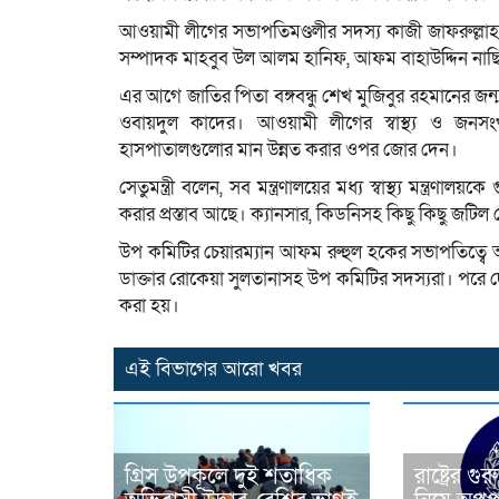
আওয়ামী লীগের সভাপতিমণ্ডলীর সদস্য কাজী জাফরুল্লাহর
সম্পাদক মাহবুব উল আলম হানিফ, আফম বাহাউদ্দিন নাছ
এর আগে জাতির পিতা বঙ্গবন্ধু শেখ মুজিবুর রহমানের জ
ওবায়দুল কাদের। আওয়ামী লীগের স্বাস্থ্য ও জন
হাসপাতালগুলোর মান উন্নত করার ওপর জোর দেন।
সেতুমন্ত্রী বলেন, সব মন্ত্রণালয়ের মধ্য স্বাস্থ্য মন্ত্
করার প্রস্তাব আছে। ক্যানসার, কিডনিসহ কিছু কিছু জটিল
উপ কমিটির চেয়ারম্যান আফম রুহুল হকের সভাপতিত্বে আল
ডাক্তার রোকেয়া সুলতানাসহ উপ কমিটির সদস্যরা। পরে 
করা হয়।
এই বিভাগের আরো খবর
গ্রিস উপকূলে দুই শতাধিক
রাষ্ট্রের গুর