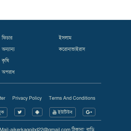
ফিচার
ইসলাম
অন্যান্য
করোনাভাইরাস
কৃষি
অপরাধ
ter
Privacy Policy
Terms And Conditions
ুক
ইউটিউব
 Mail-ajkerkagojbd22@gmail.com ঠিকানা: বাড়ি