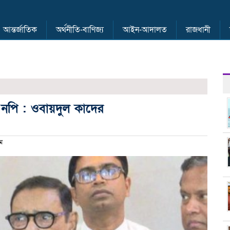
আন্তর্জাতিক
অর্থনীতি-বাণিজ্য
আইন-আদালত
রাজধানী
পি : ওবায়দুল কাদের
ম