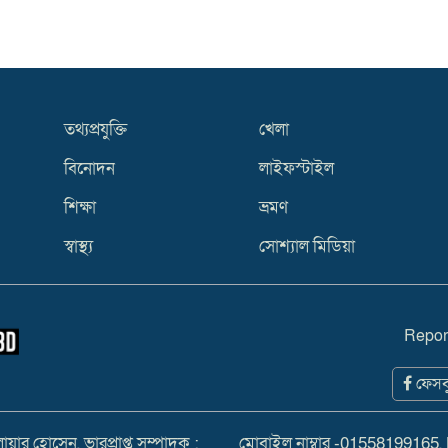
তথ্যপ্রযুক্তি
খেলা
বিনোদন
লাইফস্টাইল
শিক্ষা
ভ্রমণ
স্বাস্থ্য
সোশ্যাল মিডিয়া
Repor
ফেসব
ার হোসেন, ভারপ্রাপ্ত সম্পাদক :
মোবাইল নাম্বার -01558199165,