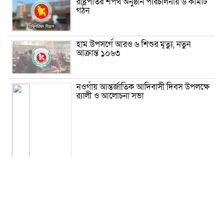
রাষ্ট্রপতির শপথ অনুষ্ঠান পরিচালনায় ৬ কমিটি
গঠন
হাম উপসর্গে আরও ৬ শিশুর মৃত্যু, নতুন
আক্রান্ত ১০৬৩
নওগাঁয় আন্তর্জাতিক আদিবাসী দিবস উপলক্ষে
র‍্যালী ও আলোচনা সভা