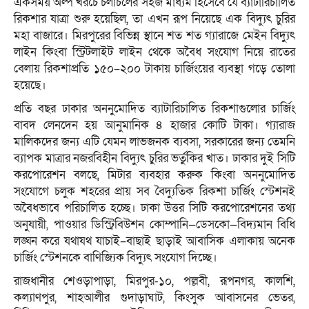
একসময় অল্প খরচে চলাচলের সহজ মাধ্যম হিসেবে যে ব্যাটারিচালিত
রিকশার যাত্রা শুরু হয়েছিল, তা এখন রূপ নিয়েছে এক বিদ্যুৎ চুরির
মহা বাজারে। মিরপুরের বিভিন্ন স্থানে শত শত গ্যারাজে মেইন বিদ্যুৎ
লাইন কিংবা স্ট্রিটলাইট লাইন থেকে অবৈধ সংযোগ নিয়ে রাতের
বেলায় রিকশাপ্রতি ১৫০–২০০ টাকায় চার্জিংয়ের ব্যবস্থা গড়ে তোলা
হয়েছে।
প্রতি বছর ঢাকার অননুমোদিত ব্যাটারিচালিত রিকশাগুলোর চার্জিং
বাবদ লেনদেন হয় আনুমানিক ৪ হাজার কোটি টাকা। গ্যারাজ
মালিকদের জন্য এটি যেমন লাভজনক ব্যবসা, সরকারের জন্য তেমনি
ব্যাপক মাত্রার নজরবিহীন বিদ্যুৎ চুরির ভর্তুকির খাত। ঢাকার দুই সিটি
করপোরেশন বলছে, মিটার ব্যবহার করুক কিংবা অননুমোদিত
সংযোগে চলুক শহরের প্রায় সব বৈদ্যুতিক রিকশা চার্জিং স্টেশনই
অবৈধভাবে পরিচালিত হচ্ছে। ঢাকা উত্তর সিটি করপোরেশনের তথ্য
অনুযায়ী, পাওয়ার ডিস্ট্রিবিউশন কোম্পানি—ডেসকো—বিদ্যমান বিধি
লঙ্ঘন করে যথাযথ যাচাই–বাছাই ছাড়াই আবাসিক এলাকায় অনেক
চার্জিং স্টেশনকে বাণিজ্যিক বিদ্যুৎ সংযোগ দিচ্ছে।
রাজধানীর শেওড়াপাড়া, মিরপুর-১০, পল্লবী, রূপনগর, কালশি,
কল্যাণপুর, শাহআলীর গুদাড়াঘাট, কিংসুক আবাসনের ভেতর,