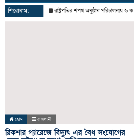
navigat
শিরোনাম:
রাষ্ট্রপতির শপথ অনুষ্ঠান পরিচালনায় ৬ কমিটি গঠন
হোম
রাজধানী
রিকশার গ্যারেজে বিদ্যুৎ এর বৈধ সংযোগের