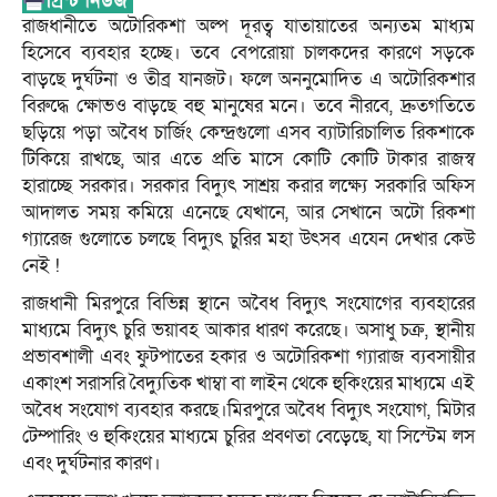
রাজধানীতে অটোরিকশা অল্প দূরত্ব যাতায়াতের অন্যতম মাধ্যম
হিসেবে ব্যবহার হচ্ছে। তবে বেপরোয়া চালকদের কারণে সড়কে
বাড়ছে দুর্ঘটনা ও তীব্র যানজট। ফলে অননুমোদিত এ অটোরিকশার
বিরুদ্ধে ক্ষোভও বাড়ছে বহু মানুষের মনে। তবে নীরবে, দ্রুতগতিতে
ছড়িয়ে পড়া অবৈধ চার্জিং কেন্দ্রগুলো এসব ব্যাটারিচালিত রিকশাকে
টিকিয়ে রাখছে, আর এতে প্রতি মাসে কোটি কোটি টাকার রাজস্ব
হারাচ্ছে সরকার। সরকার বিদ্যুৎ সাশ্রয় করার লক্ষ্যে সরকারি অফিস
আদালত সময় কমিয়ে এনেছে যেখানে, আর সেখানে অটো রিকশা
গ্যারেজ গুলোতে চলছে বিদ্যুৎ চুরির মহা উৎসব এযেন দেখার কেউ
নেই !
রাজধানী মিরপুরে বিভিন্ন স্থানে অবৈধ বিদ্যুৎ সংযোগের ব্যবহারের
মাধ্যমে বিদ্যুৎ চুরি ভয়াবহ আকার ধারণ করেছে। অসাধু চক্র, স্থানীয়
প্রভাবশালী এবং ফুটপাতের হকার ও অটোরিকশা গ্যারাজ ব্যবসায়ীর
একাংশ সরাসরি বৈদ্যুতিক খাম্বা বা লাইন থেকে হুকিংয়ের মাধ্যমে এই
অবৈধ সংযোগ ব্যবহার করছে।মিরপুরে অবৈধ বিদ্যুৎ সংযোগ, মিটার
টেম্পারিং ও হুকিংয়ের মাধ্যমে চুরির প্রবণতা বেড়েছে, যা সিস্টেম লস
এবং দুর্ঘটনার কারণ।