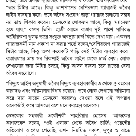
গেছে। তবে একটি গ্যারাজের মালিক দাবি করেন, তার কার্যক্রম বৈধ।
“তার মিটার আছে। কিন্তু আশপাশের বেশিরভাগ গ্যারাজই অবৈধ
লাইন ব্যবহার করে। তবে অবৈধ সংযোগ ছাড়া গ্যারাজ চালানো সম্ভব
নয় তাও শিকার করেন। ডেসকোর লোকজন আসে, কিন্তু ‘ম্যানেজ’
হয়ে যায়,” বলেন তিনি। হাজী রোডে রাস্তার দুই পাশে সারিবদ্ধ
অটোরিকশা ঝুলন্ত তারে সংযুক্ত অবস্থায় চার্জ নিতে দেখা যায়। একজন
গ্যারাজকর্মী নাম প্রকাশ না করার শর্তে বলেন,”বেশিরভাগ গ্যারাজেই
মিটার আছে, কিন্তু অল্প কয়েকটি গাড়ি সেই মিটার ব্যবহার করে।
রাস্তারধারে প্রায় সব রিকশাই অবৈধ লাইন থেকে চার্জ নেয়। লোক
দেখানোর জন্য মিটার চলছে, কিন্তু আসল ব্যবসা চলে রাতের বেলা
অবৈধ সংযোগে।
“বিদ্যুৎ আইন অনুযায়ী অবৈধ বিদ্যুৎ ব্যবহারকারীর ৩ থেকে ৫ বছরের
কারাদণ্ড এবং জরিমানার বিধান রয়েছে। তবে লোক দেখানো জরিমানা
করে দায় সারেন ডেসকো কারাদণ্ড দেওয়া হলে এই অপরাধ
অনেকটাই কমে আসতো বলে মনে করছেন অনেকে।
ডেসকোর সহকারী প্রকৌশলী শাহরিয়ার হোসেন “আজকের
কাগজকে” বলেন, “ওই এলাকা থেকে অবৈধ চার্জিং পয়েন্টের
অভিযোগ আগেও পেয়েছি, এখন নিয়মিত সকাল, দুপুর ও রাতে