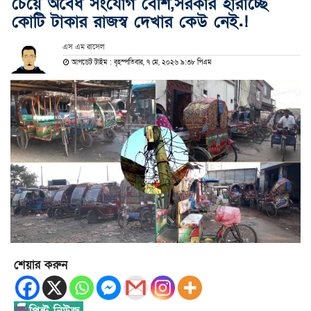
চেয়ে অবৈধ সংযোগ বেশি,সরকার হারাচ্ছে
কোটি টাকার রাজস্ব দেখার কেউ নেই.!
এস এম রাসেল
আপডেট টাইম : বৃহস্পতিবার, ৭ মে, ২০২৬ ৯:৩৮ পিএম
শেয়ার করুন