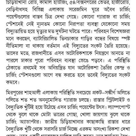
চিড়িয়াখানা রোড, কামাল হাউজিং, ৫৪/বক্সনগরের ভেতর, হাজীরোড,
বেড়িবাঁধসহ বিভিন্ন এলাকায় সরেজমিন ঘুরে অবৈধ চার্জিং
পয়েন্টগুলোর বাস্তব চিত্র দেখা গেছে। কোনো গ্যারাজ বা চার্জিং
স্টেশনেই নেই ন্যূনতম কোনো নিরাপত্তা ব্যবস্থা যেকোনো সময়
বিদ্যুতায়িত হয়ে মৃত্যুর মত দুর্ঘটনা ঘটতে পারে। পরিবহন বিশেষজ্ঞরা
মনে করছেন, ব্যাটারিচালিত তিনচাকার গাড়ির বন্ধের বিষয়ে স্পষ্ট
নীতিমালা না থাকায় বর্তমান এই বিদ্যুতের সংকট তৈরি হয়েছে।
তাদের মতে, রাজধানীতে এসব অটোরিকশাকে নিয়ন্ত্রণে আনতে না
পারলে ঢাকার পুরো পরিবহন ব্যবস্থা ভেঙে পড়বে। এ পরিস্থিতি
ঠেকাতে প্রথমেই সব অনিয়ন্ত্রিত যান অটোরিকশা তৈরির কেন্দ্র ও
চার্জিং স্টেশনগুলো আগে বন্ধ করতে হবে তবেই বিদ্যুতের সংকট
কমবে।
মিরপুরের শাহআলী এলাকায় পরিস্থিতি সবচেয়ে প্রকট—সঙ্কীর্ণ অলিতে
গলিতে শত শত অননুমোদিত গ্যারাজ চলছে। রাস্তার স্ট্রিটলাইট ও
বৈদ্যুতিক খুঁটিই হয়ে উঠেছে এসব চার্জিং পয়েন্টের উৎস। ল্যাম্পপোস্ট
থেকে ঝুলে থাকে মোটা তারের গোছা, খোলা জায়গায় ঝুলে থাকে
চার্জিং অ্যাডাপ্টার। জাতীয় চিড়িয়াখানার কাছাকাছি রাস্তার ধারে
বৈদ্যুতিক খুঁটি থেকে সরাসরি চার্জ নিচ্ছে এরকম অসংখ্য রিকশা দেখা