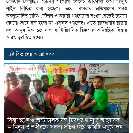
অভিযান চালাচ্ছি। “অবৈধ সংযোগ পেলেই জরিমানা করে বিদ্যুৎ
লাইন বিচ্ছিন্ন করা হচ্ছে”। তবে “বারবার অভিযানের পরও
অননুমোদিত চার্জিং স্টেশন ও অস্থায়ী গ্যারেজের সংখ্যা বেড়েই চলেছে
কোনো ভাবে বন্ধ হচ্ছে না এসকল গ্যারেজ। এতে রাজধানীর রাস্তায়
চলা আনুমানিক ১০ লাখ ব্যাটারিচালিত রিকশার অনিয়ন্ত্রিত বিস্তার
আরও ত্বরান্বিত হচ্ছে।
এই বিভাগের আরো খবর
রিক্সা ভ্যান ও অটোচালক দল মিরপুর থানা’র আহ্বায়ক
আমিনুল ও শহীনকে সদস্য সচিব করে কমিটি অনুমোদন