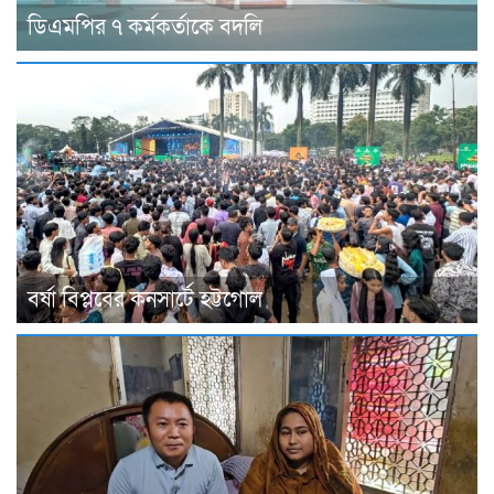
ডিএমপির ৭ কর্মকর্তাকে বদলি
বর্ষা বিপ্লবের কনসার্টে হট্টগোল