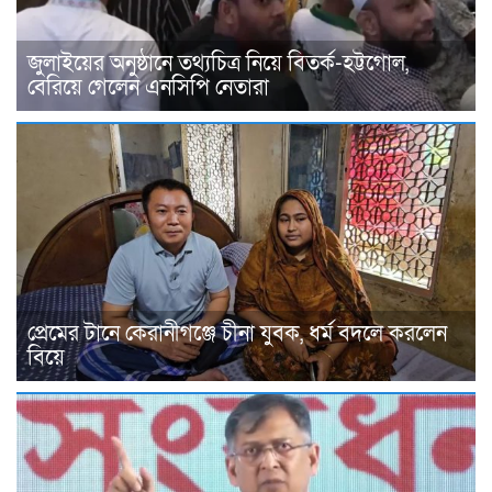
জুলাইয়ের অনুষ্ঠানে তথ্যচিত্র নিয়ে বিতর্ক-হট্টগোল,
বেরিয়ে গেলেন এনসিপি নেতারা
প্রেমের টানে কেরানীগঞ্জে চীনা যুবক, ধর্ম বদলে করলেন
বিয়ে