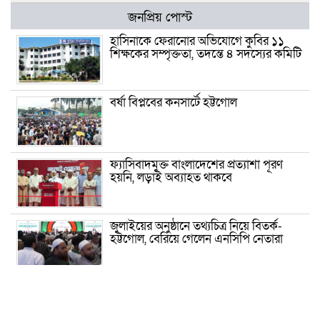
জনপ্রিয় পোস্ট
হাসিনাকে ফেরানোর অভিযোগে কুবির ১১
শিক্ষকের সম্পৃক্ততা, তদন্তে ৪ সদস্যের কমিটি
বর্ষা বিপ্লবের কনসার্টে হট্টগোল
ফ্যাসিবাদমুক্ত বাংলাদেশের প্রত্যাশা পূরণ
হয়নি, লড়াই অব্যাহত থাকবে
জুলাইয়ের অনুষ্ঠানে তথ্যচিত্র নিয়ে বিতর্ক-
হট্টগোল, বেরিয়ে গেলেন এনসিপি নেতারা
প্রেমের টানে কেরানীগঞ্জে চীনা যুবক, ধর্ম
বদলে করলেন বিয়ে