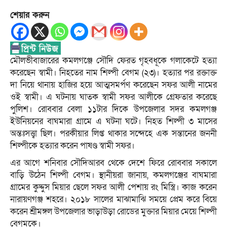
শেয়ার করুন
মৌলভীবাজারের কমলগঞ্জে সৌদি ফেরত গৃহবধূকে গলাকেটে হত্যা
করেছেন স্বামী। নিহতের নাম শিল্পী বেগম (২৩)। হত্যার পর রক্তাক্ত
দা নিয়ে থানায় হাজির হয়ে আত্মসমর্পণ করেছেন সফর আলী নামের
ওই স্বামী। এ ঘটনায় ঘাতক স্বামী সফর আলীকে গ্রেফতার করেছে
পুলিশ। রোববার বেলা ১১টার দিকে উপজেলার সদর কমলগঞ্জ
ইউনিয়নের বাঘমারা গ্রামে এ ঘটনা ঘটে। নিহত শিল্পী ৩ মাসের
অন্তঃসত্ত্বা ছিল। পরকীয়ার লিপ্ত থাকার সন্দেহে এক সন্তানের জননী
শিল্পীকে হত্যার করেন পাষণ্ড স্বামী সফর।
এর আগে শনিবার সৌদিআরব থেকে দেশে ফিরে রোববার সকালে
বাড়ি উঠেন শিল্পী বেগম। স্থানীয়রা জানায়, কমলগঞ্জের বাঘমারা
গ্রামের কুদ্দুস মিয়ার ছেলে সফর আলী পেশায় রং মিস্ত্রি। কাজ করেন
নারায়ণগঞ্জ শহরে। ২০১৮ সালের মাঝামাঝি সময়ে প্রেম করে বিয়ে
করেন শ্রীমঙ্গল উপজেলার ভাড়াউড়া রোডের মুক্তার মিয়ার মেয়ে শিল্পী
বেগমকে।