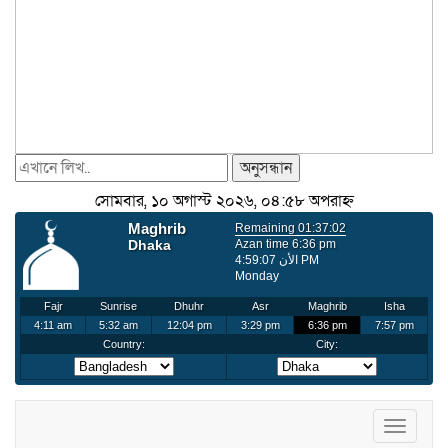
অনুসন্ধান
সোমবার, ১০ অগাস্ট ২০২৬, ০৪:৫৮ অপরাহ্ন
Toggle