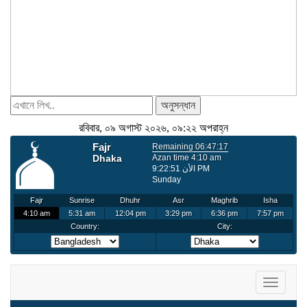
অনুসন্ধান
রবিবার, ০৯ অগাস্ট ২০২৬, ০৯:২২ অপরাহ্ন
Toggle
navigati