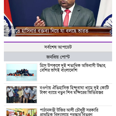
দিল্লিতে হাসিনার বক্তব্য নিয়ে যা বলছে ভারত
সর্বশেষ আপডেট
জনপ্রিয় পোস্ট
গ্রিস উপকূলে দুই শতাধিক অভিবাসী উদ্ধার,
বেশির ভাগই বাংলাদেশি
নওগাঁয় ঐতিহাসিক হিন্দুবাঘা ধামে দুই কোটি
টাকা ব্যায়ে নতুন শিব মন্দিরের ভিত্তিপ্রস্তর
পাঠানদণ্ডী উজির আলী চৌধুরী সরকারি
প্রাথমিক বিদ্যালয়ে পুরস্কার বিতরণ,