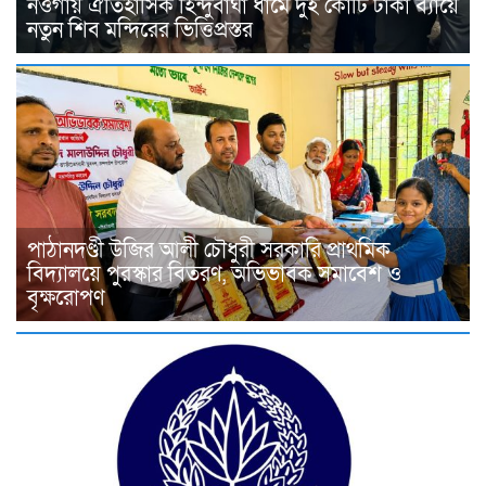
নওগাঁয় ঐতিহাসিক হিন্দুবাঘা ধামে দুই কোটি টাকা ব্যায়ে
নতুন শিব মন্দিরের ভিত্তিপ্রস্তর
পাঠানদণ্ডী উজির আলী চৌধুরী সরকারি প্রাথমিক
বিদ্যালয়ে পুরস্কার বিতরণ, অভিভাবক সমাবেশ ও
বৃক্ষরোপণ