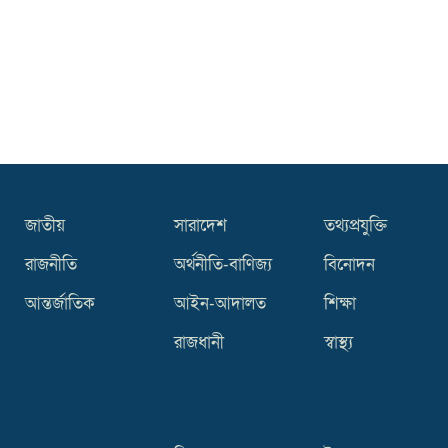
কিসের হাসিনা! মাঝেমধ্যে শুধু আওয়াজ-
টাওয়াজ শোনা যায়: স্বরাষ্ট্রমন্ত্রী
থাইল্যান্ডে বেড়েই চলেছে বন্দুক হামলা, ছয়
বছরে ঝরেছে শতাধিক প্রাণ
জাতীয়
সারাদেশ
তথ্যপ্রযুক্তি
রাজনীতি
অর্থনীতি-বাণিজ্য
বিনোদন
আন্তর্জাতিক
আইন-আদালত
শিক্ষা
রাজধানী
স্বাস্থ্য