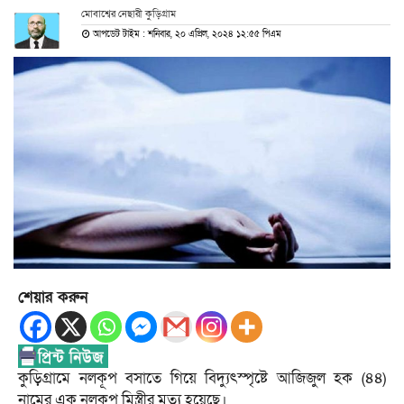
মোবাশ্বের নেছারী কুড়িগ্রাম
আপডেট টাইম : শনিবার, ২০ এপ্রিল, ২০২৪ ১২:৫৫ পিএম
শেয়ার করুন
কুড়িগ্রামে নলকূপ বসাতে গিয়ে বিদ্যুৎস্পৃষ্টে আজিজুল হক (৪৪)
নামের এক নলকূপ মিস্ত্রীর মৃত্যু হয়েছে।