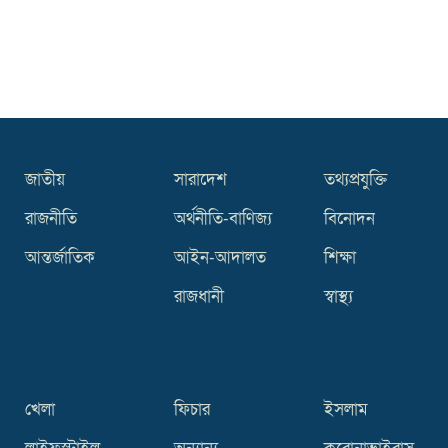
কিসের হাসিনা! মাঝেমধ্যে শুধু আওয়াজ-
টাওয়াজ শোনা যায়: স্বরাষ্ট্রমন্ত্রী
থাইল্যান্ডে বেড়েই চলেছে বন্দুক হামলা, ছয়
বছরে ঝরেছে শতাধিক প্রাণ
জাতীয়
সারাদেশ
তথ্যপ্রযুক্তি
রাজনীতি
অর্থনীতি-বাণিজ্য
বিনোদন
আন্তর্জাতিক
আইন-আদালত
শিক্ষা
রাজধানী
স্বাস্থ্য
খেলা
ফিচার
ইসলাম