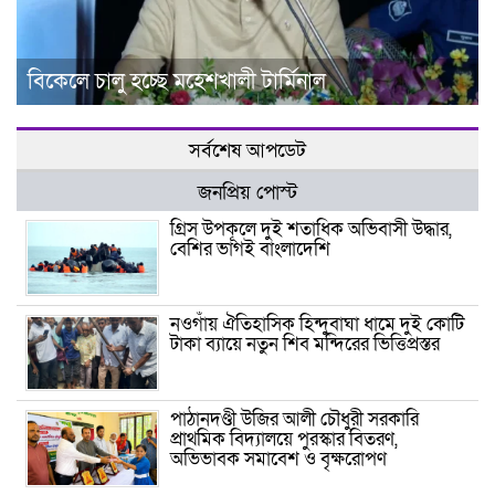
বিকেলে চালু হচ্ছে মহেশখালী টার্মিনাল
সর্বশেষ আপডেট
জনপ্রিয় পোস্ট
গ্রিস উপকূলে দুই শতাধিক অভিবাসী উদ্ধার,
বেশির ভাগই বাংলাদেশি
নওগাঁয় ঐতিহাসিক হিন্দুবাঘা ধামে দুই কোটি
টাকা ব্যায়ে নতুন শিব মন্দিরের ভিত্তিপ্রস্তর
পাঠানদণ্ডী উজির আলী চৌধুরী সরকারি
প্রাথমিক বিদ্যালয়ে পুরস্কার বিতরণ,
অভিভাবক সমাবেশ ও বৃক্ষরোপণ