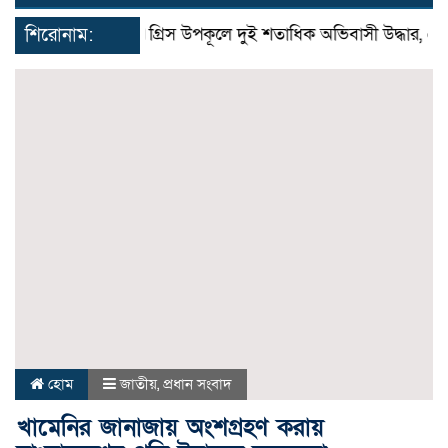
navigat
শিরোনাম:
গ্রিস উপকূলে দুই শতাধিক অভিবাসী উদ্ধার, বেশির ভ
হোম
জাতীয়
,
প্রধান সংবাদ
খামেনির জানাজায় অংশগ্রহণ করায়