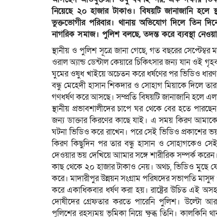
নিয়েছে ২০ হাজার টাকাও। বিষয়টি জানাজানি হলে স্
ভুক্তভোগীর পরিবার। থানায় অভিযোগ দিলে তিন দিনেও
নাগরিক সমাজ। পুলিশ বলছে, তদন্ত করে ব্যবস্থা নেওয়
স্থানীয় ও পুলিশ সূত্রে জানা গেছে, গত বছরের সেপ্টেম্বর 
ওরাল অ্যান্ড ডেন্টাল কেয়ারে চিকিৎসার জন্য যান ওই গৃ
ঘুমের ওষুধ খাইয়ে অচেতন করে ধর্ষণের পর ভিডিও ধার
বন্ধু মেহেদী হাসান শিকদার ও সোহাগ মিয়াকে দিলে তা
গণধর্ষণ করে আসছে। সম্প্রতি বিষয়টি জানাজানি হলে 
স্থানীয় প্রভাবশালীদের চাপে ঘর থেকে বের হতে পারছেন 
জন্য ডাক্তার কিরণের কাছে যাই। এ সময় কিরণ আমাকে 
ঘটনা ভিডিও করে রাখেন। পরে সেই ভিডিও প্রকাশের ভয় 
কিরণ কিছুদিন পর তার বন্ধু হাসান ও সোহাগকেও স
দেওয়ার ভয় দেখিয়ে আামার সঙ্গে শারীরিক সম্পর্ক কর
কাছ থেকে ২০ হাজার টাকাও নেয়। অথচ, ভিডিও মুছে ফেলেনি
করে। মাদারীপুর উন্নয়ন সংগ্রাম পরিষদের সভাপতি মাসু
করে একাধিকবার ধর্ষণ করা হয়। রাষ্ট্রের উচিত এই অস
দোষীদের গ্রেফতার করতে পারেনি পুলিশ। উল্টো আরও 
পুলিশের রহস্যময় ভূমিকা নিয়ে ক্ষুব্ধ তিনি। কালকি