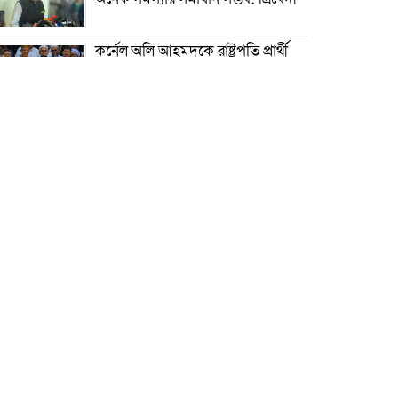
কর্নেল অলি আহমদকে রাষ্ট্রপতি প্রার্থী
ঘোষণা ১১ দলীয় ঐক্যের
সালমান শাহ হত্যা মামলায় খলনায়ক
ডন গ্রেপ্তার
১০ বছরের জ্বালানি ও বিদ্যুৎ
পরিকল্পনা সংসদে উপস্থাপন করবে
সরকার: প্রধানমন্ত্রী
গ্রিস উপকূলে দুই শতাধিক অভিবাসী
উদ্ধার, বেশির ভাগই বাংলাদেশি
নওগাঁয় ঐতিহাসিক হিন্দুবাঘা ধামে দুই
কোটি টাকা ব্যায়ে নতুন শিব মন্দিরের
ভিত্তিপ্রস্তর