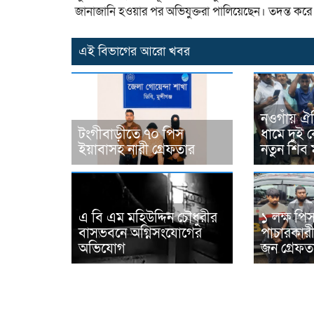
জানাজানি হওয়ার পর অভিযুক্তরা পালিয়েছেন। তদন্ত করে
এই বিভাগের আরো খবর
নওগাঁয় ঐত
টংগীবাড়ীতে ৭০ পিস
ধামে দুই ক
ইয়াবাসহ নারী গ্রেফতার
নতুন শিব মন
এ বি এম মহিউদ্দিন চৌধুরীর
১ লক্ষ পি
বাসভবনে অগ্নিসংযোগের
পাচারকারী
অভিযোগ
জন গ্রেফত