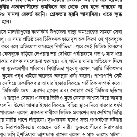
থানীয় প্রভাবশালীদের হুমকিতে ঘর থেকে বের হতে পারছেন না
 মামলা রেকর্ড হয়নি। গ্রেফতার হয়নি আসামিরা। এতে ক্ষুব্ধ
া হবে।
মাসে মাদারীপুরের কালকিনি উপজেলা স্বাস্থ্য কমপ্লেক্সের সামনে সেবা
হবধূ। এ সময় প্রতিষ্ঠানের চিকিৎসক ছায়েদুল হক কিরণ ওই গৃহবধূকে
ণ করে বলে অভিযোগ করেছেন নির্যাতিতা। পরে সেই ভিডিও কিরণের
রা ফেসবুকে ছড়িয়ে দেওয়ার ভয় দেখিয়ে পর্যায়ক্রমে গত ৬ মাস ধরে
এলাকায় ব্যাপক সমলোচনা শুরু হয়। এই ঘটনায় থানায় অভিযোগ দিলে
না ভুক্তভোগীর পরিবার। নির্যাতিতা গৃহবধূ বলেন, ‘আমি চিকিৎসার
ঘুমের ওষুধ খাইয়ে অচেতন অবস্থায় ধর্ষণ করেন। পাশাপাশি সেই
দেখিয়ে একাধিকবার আমার ইচ্ছার বিরুদ্ধে শারীরিক সম্পর্ক করে।
েই ভিডিওটি দেয়। এরপর হাসান এবং সোহাগ সেই ভিডিও ছড়িয়ে
েন। এ ছাড়াও সোহাগ একবার ভিডিও মুছে ফেলার আশ্বাস দিয়ে আমার
। উল্টো আমার ইচ্ছার বিরুদ্ধে বিভিন্ন স্থানে নিয়ে বারবার ধর্ষণ
দ পারভেজ বলেন, একজন নারীকে ভিডিও প্রকাশের ভয় দেখিয়ে জিম্মি
হায় নারীর পাশে দাঁড়ানো। দুঃখজনক হলেও সত্য গণধর্ষণের ঘটনায়
নিরাপত্তহীনতায় রয়েছেন ওই নারী। ভুক্তভোগীদের নিরাপত্তায়
নি থানার ওসি ইশতিয়াক আশফাক রাসেল বলেন, ৬ মাস আগের ঘটনা।