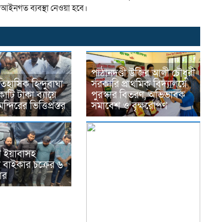
 আইনগত ব্যবস্থা নেওয়া হবে।
পাঠানদণ্ডী উজির আলী চৌধুরী
িহাসিক হিন্দুবাঘা
সরকারি প্রাথমিক বিদ্যালয়ে
োটি টাকা ব্যায়ে
পুরস্কার বিতরণ, অভিভাবক
্দিরের ভিত্তিপ্রস্তর
সমাবেশ ও বৃক্ষরোপণ
স ইয়াবাসহ
 বাইকার চক্রের ৬
ার