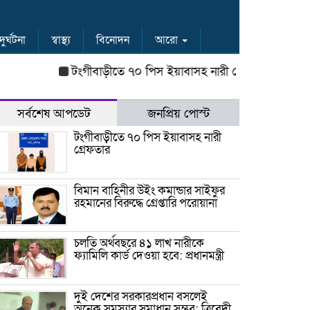
দুর্ঘটনা
স্বাস্থ্য
বিনোদন
আরো
টংগীবাড়ীতে ৭০ পিস ইয়াবাসহ নারী গ্রেফতার
বিমান বাহিন
সর্বশেষ আপডেট
জনপ্রিয় পোস্ট
টংগীবাড়ীতে ৭০ পিস ইয়াবাসহ নারী
গ্রেফতার
বিমান বাহিনীর উইং কমান্ডার সাইফুর
রহমানের বিরুদ্ধে গ্রেপ্তারি পরোয়ানা
চলতি অর্থবছরে ৪১ লাখ নারীকে
ফ্যামিলি কার্ড দেওয়া হবে: প্রধানমন্ত্রী
দুই দেশের সরকারপ্রধান বসলেই
অনেক সমস্যার সমাধান সম্ভব: ত্রিবেদী