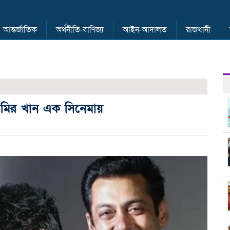
আন্তর্জাতিক
অর্থনীতি-বাণিজ্য
আইন-আদালত
রাজধানী
আমির খান এক সিনেমায়