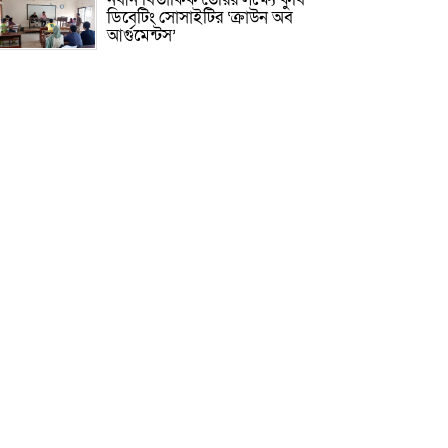
ডিবেটিং সোসাইটির ‘ক্রাউন অব
আর্গুমেন্টস’
রাষ্ট্রের গুরুত্বপূর্ণ ব্যক্তিদের নিয়ে
অপপ্রচার, সতর্ক করল পুলিশ
সাকিবের আর দেশে ফেরার সুযোগ
নেই: ক্রীড়া প্রতিমন্ত্রী
দিল্লিতে হাসিনার বক্তব্য নিয়ে যা বলছে
ভারত
হাসিনা সরকার পতনের ১ দফা কীভাবে
এসেছিল জানালেন রাশেদ
কিসের হাসিনা! মাঝেমধ্যে শুধু
আওয়াজ-টাওয়াজ শোনা যায়:
স্বরাষ্ট্রমন্ত্রী