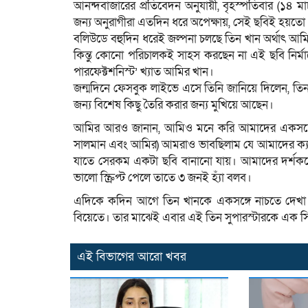
আনন্দবাজারের প্রতিবেদন অনুযায়ী, বৃহস্পতিবার (১৪ ম
জন্য অনুরাগীরা এতদিন ধরে অপেক্ষায়, সেই ছবিই হয়তে
বলিউডে বহুদিন ধরেই জল্পনা চলছে তিন খান অর্থাৎ আম
কিন্তু কোনো পরিচালকই সাহস করছেন না এই ছবি নির্
পারফেক্টশনিস্ট’ খ্যাত আমির খান।
জন্মদিনে ফেসবুক লাইভে এসে তিনি জানিয়ে দিলেন, তি
জন্য বিশেষ কিছু তৈরি করার জন্য মুখিয়ে আছেন।
আমির আরও জানান, আমিও মনে করি আমাদের একসঙ্গে 
সালমান এবং আমির) আমরাও ভাবছিলাম যে আমাদের ক্যার
যাতে সেরকম একটা ছবি বানানো যায়। আমাদের দর্শ
ভালো স্ক্রিপ্ট পেলে তাতে ৩ জনই হ্যাঁ বলব।
এদিকে কদিন আগে তিন খানকে একসঙ্গে নাচতে দেখা গিয়
বিয়েতে। তার মাঝেই এবার এই তিন সুপারস্টারকে এক স
এই বিভাগের আরো খবর