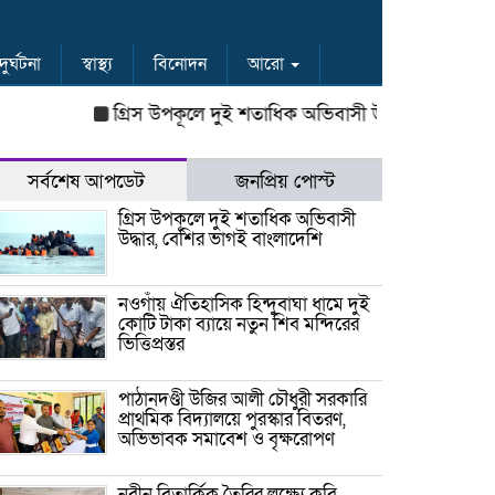
দুর্ঘটনা
স্বাস্থ্য
বিনোদন
আরো
গ্রিস উপকূলে দুই শতাধিক অভিবাসী উদ্ধার, বেশির ভাগই বাং
সর্বশেষ আপডেট
জনপ্রিয় পোস্ট
গ্রিস উপকূলে দুই শতাধিক অভিবাসী
উদ্ধার, বেশির ভাগই বাংলাদেশি
নওগাঁয় ঐতিহাসিক হিন্দুবাঘা ধামে দুই
কোটি টাকা ব্যায়ে নতুন শিব মন্দিরের
ভিত্তিপ্রস্তর
পাঠানদণ্ডী উজির আলী চৌধুরী সরকারি
প্রাথমিক বিদ্যালয়ে পুরস্কার বিতরণ,
অভিভাবক সমাবেশ ও বৃক্ষরোপণ
নবীন বিতার্কিক তৈরির লক্ষ্যে কুবি