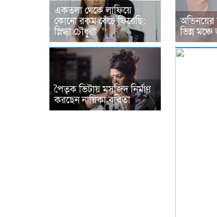
একতলা থেকে লাফিয়ে
কোনো রকম বেঁচে ফিরেছি:
অভিনয়ের ব
স্নিগ্ধা চৌধুরী
ভিন্ন মঞ্
পৈতৃক ভিটায় মসজিদ নির্মাণ
করছেন নায়িকা ববিতা