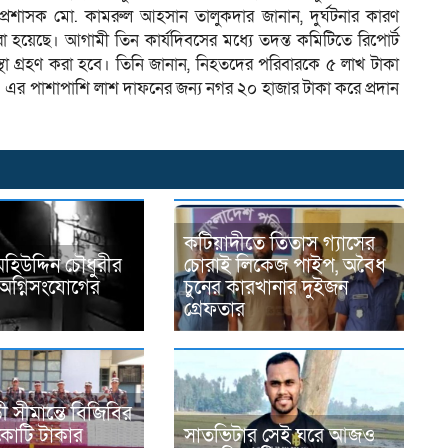
প্রশাসক মো. কামরুল আহসান তালুকদার জানান, দুর্ঘটনার কারণ
রা হয়েছে। আগামী তিন কার্যদিবসের মধ্যে তদন্ত কমিটিতে রিপোর্ট
থা গ্রহণ করা হবে। তিনি জানান, নিহতদের পরিবারকে ৫ লাখ টাকা
এর পাশাপাশি লাশ দাফনের জন্য নগর ২০ হাজার টাকা করে প্রদান
কটিয়াদীতে তিতাস গ্যাসের
হিউদ্দিন চৌধুরীর
চোরাই লিকেজ পাইপ, অবৈধ
অগ্নিসংযোগের
চুনের কারখানার দুইজন
গ্রেফতার
ী সীমান্তে বিজিবির
কোটি টাকার
সাতভিটার সেই ঘরে আজও