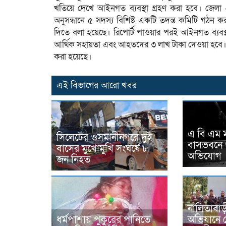
খতিয়ে দেখে আইনগত ব্যবস্থা গ্রহণ করা হবে। জেলা 
অনুসন্ধানে ৫ সদস্য বিশিষ্ট একটি তদন্ত কমিটি গঠন ক
দিতে বলা হয়েছে। রিপোর্ট পাওয়ার পরই আইনগত ব্যবস্
আর্থিক সহায়তা এবং আহতদের ৩ লাখ টাকা দেওয়া হবে। 
করা হয়েছে।
এই বিভাগের আরো খবর
এ বি এম ম
সিলেটের ওসমানীনগরে দুই
বাসভবনে 
বাসের মুখোমুখি সংঘর্ষে ৮
অভিযোগ
জন নিহত
নালিতাবাড়
ধর্মপাশায় পুকুরের পানিতে
অভিযানে 