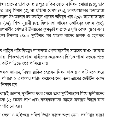
গ্রামের তারা মোল্লার পুত্র রাকিব হোসেন মিলন মোল্লা (৪৫), তার
পুত্র আবু সিনান (৩), মা মর্জিনা বেগম (৭০), আলফাডাঙ্গার হিদাডাঙ্গা
লফাডাঙ্গা উপজেলার চর সরাইল গ্রামের তবিবুর খান (৫৫), আলফাডাঙ্গার
(৪৫), শিশু নুরানী (৮), হিদাডাঙ্গা গ্রামের কোহিনুর বেগম (৬০),
লমারীর শেখর ইউনিয়নের কুমড়াইল গ্রামের সুর্য্য বেগম (৪৫) এবং
জরুল ইসলাম (৪০)। দুর্ঘটনার পর ঘাতক বাসের চালক ও হেলপার
ইভার গাড়ির গতি নিয়ন্ত্রণ না করতে পেরে বাসটির সামনের অংশে আঘাত
যায়। পিকআপে থাকা যাত্রীদের কয়েকজন ছিটকে পাকা সড়কে পড়ে
কটি গাড়িতে ওঠে পালিয়ে যায়।
খসরু জানান, নিহত রাকিব হোসেন মিলন ঢাকায় একটি মন্ত্রণালয়ে
 পবিারসহ এলাকার দরিদ্র কয়েকজনের জন্য ত্রাণের ঢেউটিন বরাদ্দ
র শিকার হন।
ড়ই জানান, দুর্ঘটনার খবর পেয়ে তারা দুর্ঘটনাস্থলে গিয়ে স্থানীয়দের
থেকে ১১ জনের লাশ এবং কয়েকজনকে আহত অবস্থায় উদ্ধার করে
লে পাঠানো হয়।
ে জেলা ও হাইওয়ে পুলিশ উদ্ধার কাজে অংশ নেন। দুর্ঘটনার কারণ