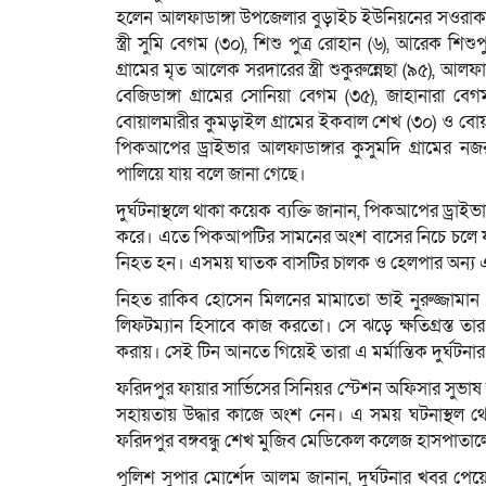
হলেন আলফাডাঙ্গা উপজেলার বুড়াইচ ইউনিয়নের সওরাকান্দা 
স্ত্রী সুমি বেগম (৩০), শিশু পুত্র রোহান (৬), আরেক শিশু
গ্রামের মৃত আলেক সরদারের স্ত্রী শুকুরুন্নেছা (৯৫), আ
বেজিডাঙ্গা গ্রামের সোনিয়া বেগম (৩৫), জাহানারা বেগম 
বোয়ালমারীর কুমড়াইল গ্রামের ইকবাল শেখ (৩০) ও বোয়া
পিকআপের ড্রাইভার আলফাডাঙ্গার কুসুমদি গ্রামের ন
পালিয়ে যায় বলে জানা গেছে।
দুর্ঘটনাস্থলে থাকা কয়েক ব্যক্তি জানান, পিকআপের ড্রা
করে। এতে পিকআপটির সামনের অংশ বাসের নিচে চলে 
নিহত হন। এসময় ঘাতক বাসটির চালক ও হেলপার অন্য এ
নিহত রাকিব হোসেন মিলনের মামাতো ভাই নুরুজ্জামান 
লিফটম্যান হিসাবে কাজ করতো। সে ঝড়ে ক্ষতিগ্রস্ত তার
করায়। সেই টিন আনতে গিয়েই তারা এ মর্মান্তিক দুর্ঘটনা
ফরিদপুর ফায়ার সার্ভিসের সিনিয়র স্টেশন অফিসার সুভাষ বা
সহায়তায় উদ্ধার কাজে অংশ নেন। এ সময় ঘটনাস্থল 
ফরিদপুর বঙ্গবন্ধু শেখ মুজিব মেডিকেল কলেজ হাসপাতা
পুলিশ সুপার মোর্শেদ আলম জানান, দুর্ঘটনার খবর পেয়