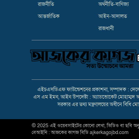
রাজনীতি
অর্থনীতি-বাণিজ্য
আন্তর্জাতিক
আইন-আদালত
রাজধানী
এইচএসডিএফ ফাউন্ডেশনের প্রকাশনা, সম্পাদক : দেলোয়
এস এম ইমন, আইন উপদেষ্টা : অ্যাডভোকেট মোহাম্মদ আবু 
সরকার এর তথ্য মন্ত্রণালয়ের অধীনে বিধি 
© 2025 এই ওয়েবসাইটের কোনো লেখা, ভিডিও বা ছবি অনুমতি
বেআইনি : আজকের কাগজ বিডি ajkerkagojbd.com