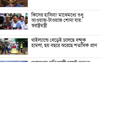
কিসের হাসিনা! মাঝেমধ্যে শুধু
আওয়াজ-টাওয়াজ শোনা যায়:
স্বরাষ্ট্রমন্ত্রী
থাইল্যান্ডে বেড়েই চলেছে বন্দুক
হামলা, ছয় বছরে ঝরেছে শতাধিক প্রাণ
গণমাধ্যম শক্তিশালী হলেই গণতন্ত্র
শক্তিশালী হবে: স্থানীয় সরকার মন্ত্রী
সিলেটের ওসমানীনগরে দুই বাসের
মুখোমুখি সংঘর্ষে ৮ জন নিহত
এ বি এম মহিউদ্দিন চৌধুরীর বাসভবনে
অগ্নিসংযোগের অভিযোগ
১ লক্ষ পিস ইয়াবাসহ পাচারকারী