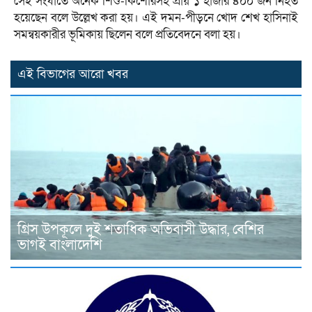
সেই সংঘাতে অনেক শিশু-কিশোরসহ প্রায় ১ হাজার ৪০০ জন নিহত
হয়েছেন বলে উল্লেখ করা হয়। এই দমন-পীড়নে খোদ শেখ হাসিনাই
সমন্বয়কারীর ভূমিকায় ছিলেন বলে প্রতিবেদনে বলা হয়।
এই বিভাগের আরো খবর
গ্রিস উপকূলে দুই শতাধিক অভিবাসী উদ্ধার, বেশির
ভাগই বাংলাদেশি