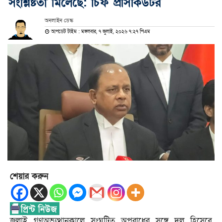
সংশ্লিষ্টতা মিলেছে: চিফ প্রসিকিউটর
অনলাইন ডেস্ক
আপডেট টাইম : মঙ্গলবার, ৭ জুলাই, ২০২৬ ৭:২৭ পিএম
শেয়ার করুন
জুলাই গণঅভ্যুত্থানকালে সংঘটিত অপরাধের সঙ্গে দল হিসেবে