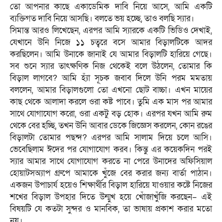
তো আপনার কাছে একাডেমিক দাবি নিয়ে আসে, আমি একটি
ব্যক্তিগত দাবি নিয়ে আসছি। বলতে ভয় হচ্ছে, তাও বলছি স্যার।‎
‎সিমান্ত আরও লিখেছেন, এরপর আমি স্যারকে একটি ভিডিও দেখাই,
যেখানে উনি নিজে ১১ চত্বরে বসে আমার বিড়ালটিকে আদর
করছিলেন। আমি উনাকে জানাই যে আমার বিড়ালটি হারিয়ে গেছে।
সব শুনে স্যার তাৎক্ষণিক নিজ থেকেই বলে উঠলেন, তোমার কি
বিড়াল লাগবে? আমি হ্যাঁ সূচক জবাব দিলে উনি পরম মমতায়
বললেন, আমার বিড়ালগুলো তো এখনো ছোট বাচ্চা। এখন মায়ের
কাছ থেকে আলাদা করলে ওরা কষ্ট পাবে। তুমি এক মাস পর আমার
সাথে যোগাযোগ করো, ওরা একটু বড় হোক। এরপর যখন আমি রুম
থেকে বের হচ্ছি, তখন উনি আবার ডেকে জিজ্ঞেস করলেন, কোন রঙের
বিড়ালটা তোমার পছন্দ? এরপর আমি সালাম দিয়ে চলে আসি।
ভেবেছিলাম ঈদের পর যোগাযোগ করব। কিন্তু এর কয়েকদিন পরই
স্যার আমার সাথে যোগাযোগ করতে না পেরে উনাদের অফিসিয়াল
হোয়াটসঅ্যাপ গ্রুপে আমাকে খুঁজে বের করার জন্য বার্তা পাঠান।
একজন উপাচার্য হয়েও শিক্ষার্থীর বিড়াল হারিয়ে যাওয়ার কষ্টে নিজের
শখের বিড়াল উপহার দিতে উন্মুখ হয়ে খোঁজাখুঁজি করছেন– এই
বিষয়টি যে কতটা সুন্দর ও মানবিক, তা ভাষায় প্রকাশ করার মতো
নয়।