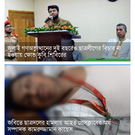
জুলাই গণঅভ্যুত্থানের দুই বছরেও ছাত্রলীগের বিচার না
হওয়ায় ক্ষোভ কুবি শিবিরের
জবিতে ছাত্রদলের হামলায় আহত প্রেসক্লাবের অর্থ
সম্পাদক কামরুজ্জামান কায়েস