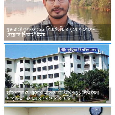
যুক্তরাষ্ট্রে ফুল-ফান্ডেড পিএইচডি’র সুযোগ পেলেন
বেরোবি শিক্ষার্থী ইমন
হাসিনাকে ফেরানোর অভিযোগে কুবির ১১ শিক্ষকের
সম্পৃক্ততা, তদন্তে ৪ সদস্যের কমিটি