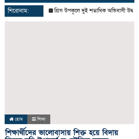
navigat
শিরোনাম:
গ্রিস উপকূলে দুই শতাধিক অভিবাসী উদ্ধার, বেশ
হোম
শিক্ষা
শিক্ষার্থীদের ভালোবাসায় শিক্ত হয়ে বিদায়