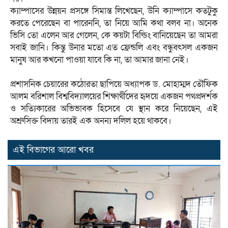
‎ক্যাম্পাসের উন্নয়ন প্রসঙ্গে সিমান্ত লিখেছেন, উনি ক্যাম্পাসে কতটুকু
করতে পেরেছেন বা পারেননি, তা নিয়ে আমি কথা বলব না। অনেক
ভিসি তো এলেন আর গেলেন, কে কয়টা বিল্ডিং বানিয়েছেন তা আমরা
সবাই জানি। কিন্তু উনার মতো এত ফ্রেন্ডলি এবং বন্ধুবৎসল একজন
মানুষ আর কখনো পাওয়া যাবে কি না, তা আমার জানা নেই।
‎প্রশাসনিক চেয়ারের কঠোরতা ছাপিয়ে অধ্যাপক ড. মোহাম্মদ তৌফিক
আলম বরিশাল বিশ্ববিদ্যালয়ের শিক্ষার্থীদের হৃদয়ে একজন পথপ্রদর্শক
ও সত্যিকারের অভিভাবক হিসেবে যে স্থান করে নিয়েছেন, এই
অশ্রুসিক্ত বিদায় তারই এক অনন্য দলিল হয়ে থাকবে।
এই বিভাগের আরো খবর