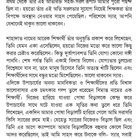
প্রথম থেকে তাঁর এই অতিরিক্ত সহজ-সরল রূপটি আমার পুরো পছন্দ
ছিল না। হয়তো তাঁর এই অতি সরলতার সুযোগ নিয়েই শিক্ষকরা তাঁর
বিপক্ষে অবস্থান নেওয়ার সাহস পেয়েছিল। পরিশেষে স্যার, আপনি
যেখানেই থাকুন ভালো থাকবেন।
‎শাহাদাত নামের আরেক শিক্ষার্থী তাঁর অনুভূতি প্রকাশ করে লিখেছেন,
তিনি যেমন একা এসেছিলেন, হয়তো নিজের মতো করে ভালো কিছু
করার চেষ্টাও করেছিলেন। কিন্তু দুর্ভাগ্যবশত তিনি যোগ্য কোনো সঙ্গী
পাননি। শেষ পর্যন্ত তিনি একাই বিদায় নিলেন। যোগ্যতার চুলচেরা
বিশ্লেষণে যাব না, তবে মানুষ হিসেবে তিনি অত্যন্ত খাঁটি ছিলেন এবং
শিক্ষার্থীদের সাথে বন্ধুর মতো মিশেছিলেন। ভালো থাকবেন স্যার।‎
‎এদিকে উপাচার্যের অনন্য মানবিকতা ও শিক্ষার্থীদের প্রতি নিখাদ
ভালোবাসার এক চমৎকার গল্প তুলে ধরেছেন সিমান্ত নামের এক
শিক্ষার্থী। নিজের হারিয়ে যাওয়া পোষা বিড়ালকে কেন্দ্র করে
উপাচার্যের সাথে ঘটে যাওয়া এক স্মৃতির কথা তুলে ধরে তিনি
লিখেছেন, একদিন আমার পোষা বিড়ালটি হারিয়ে গেলে আমি সরাসরি
ভিসি স্যারের রুমে যাই। যেহেতু স্যারের নিজেরও বিড়াল ছিল এবং
তিনি এর আগে ক্যাম্পাসে আমার বিড়ালটিকে বহুবার কোলে নিয়ে
আদর করেছিলেন, তাই আমি সাহস করে উনাকে বলি– স্যার, সবাই