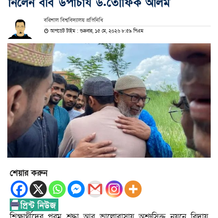
নিলেন ববি উপাচার্য ড.তৌফিক আলম
‎বরিশাল বিশ্ববিদ্যালয় প্রতিনিধি
আপডেট টাইম : শুক্রবার, ১৫ মে, ২০২৬ ৮:৫৯ পিএম
শেয়ার করুন
শিক্ষার্থীদের পরম শ্রদ্ধা আর ভালোবাসায় অশ্রুসিক্ত নয়নে বিদায়