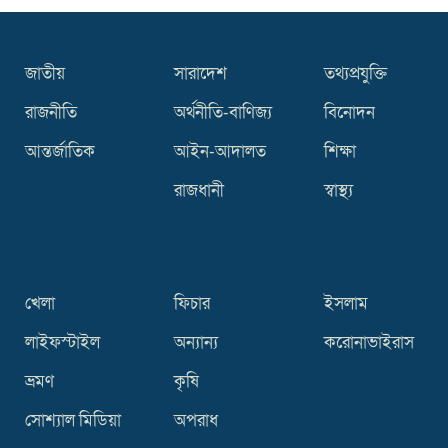
আহ্বায়ক আমিনুল ও শহীনকে সদস্য সচিব
করে কমিটি অনুমোদন
জাতীয়
সারাদেশ
তথ্যপ্রযুক্তি
রাজনীতি
অর্থনীতি-বাণিজ্য
বিনোদন
আন্তর্জাতিক
আইন-আদালত
শিক্ষা
রাজধানী
স্বাস্থ্য
খেলা
ফিচার
ইসলাম
লাইফস্টাইল
অন্যান্য
করোনাভাইরাস
ভ্রমণ
কৃষি
সোশ্যাল মিডিয়া
অপরাধ