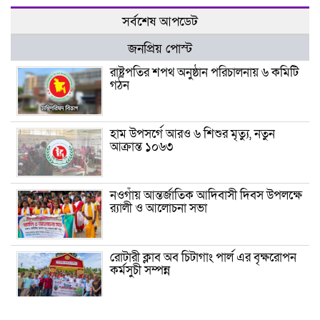
সর্বশেষ আপডেট
জনপ্রিয় পোস্ট
রাষ্ট্রপতির শপথ অনুষ্ঠান পরিচালনায় ৬ কমিটি
গঠন
হাম উপসর্গে আরও ৬ শিশুর মৃত্যু, নতুন
আক্রান্ত ১০৬৩
নওগাঁয় আন্তর্জাতিক আদিবাসী দিবস উপলক্ষে
র‍্যালী ও আলোচনা সভা
রোটারী ক্লাব অব চিটাগাং পার্ল এর বৃক্ষরোপন
কর্মসুচী সম্পন্ন
সাপাহারে ৩০ তরুণকে নিয়ে শুরু মাসব্যাপী