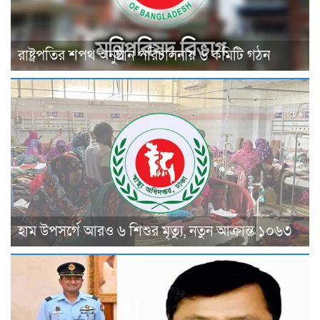
রাষ্ট্রপতির শপথ অনুষ্ঠান পরিচালনায় ৬ কমিটি গঠন
হাম উপসর্গে আরও ৬ শিশুর মৃত্যু, নতুন আক্রান্ত ১০৬৩