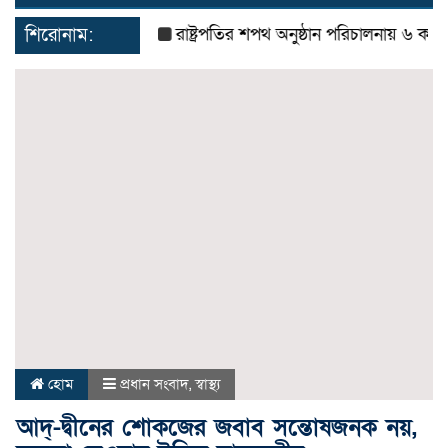
navigat
শিরোনাম:
রাষ্ট্রপতির শপথ অনুষ্ঠান পরিচালনায় ৬ কমিটি গঠ
হোম
প্রধান সংবাদ
,
স্বাস্থ্য
আদ্-দ্বীনের শোকজের জবাব সন্তোষজনক নয়,