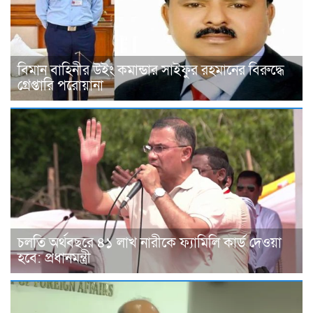
বিমান বাহিনীর উইং কমান্ডার সাইফুর রহমানের বিরুদ্ধে
গ্রেপ্তারি পরোয়ানা
চলতি অর্থবছরে ৪১ লাখ নারীকে ফ্যামিলি কার্ড দেওয়া
হবে: প্রধানমন্ত্রী