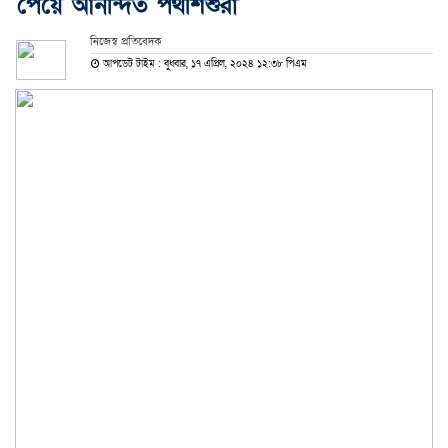
পেয়ে আনন্দিত পথশিশুরা
নিজেস্ব প্রতিবেদক
আপডেট টাইম : বুধবার, ১৭ এপ্রিল, ২০২৪ ১২:৩৮ পিএম