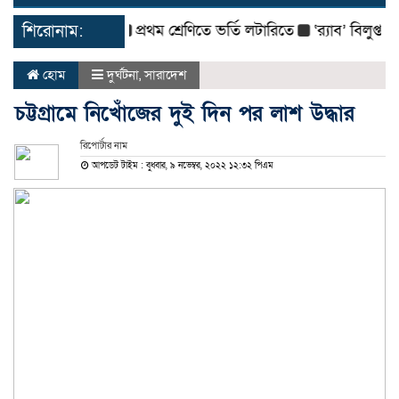
navigat
শিরোনাম:
প্রথম শ্রেণিতে ভর্তি লটারিতে
‘র‌্যাব’ বিলুপ্ত করে 
হোম
দুর্ঘটনা
,
সারাদেশ
চট্টগ্রামে নিখোঁজের দুই দিন পর লাশ উদ্ধার
রিপোর্টার নাম
আপডেট টাইম : বুধবার, ৯ নভেম্বর, ২০২২ ১২:৩২ পিএম