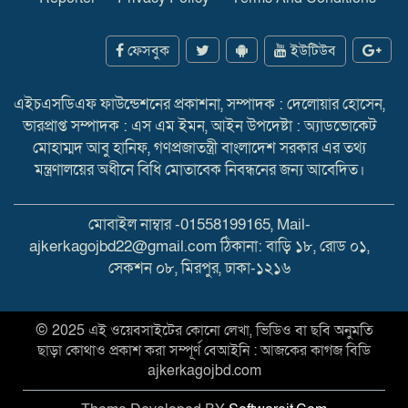
ফেসবুক
ইউটিউব
এইচএসডিএফ ফাউন্ডেশনের প্রকাশনা, সম্পাদক : দেলোয়ার হোসেন,
ভারপ্রাপ্ত সম্পাদক : এস এম ইমন, আইন উপদেষ্টা : অ্যাডভোকেট
মোহাম্মদ আবু হানিফ, গণপ্রজাতন্ত্রী বাংলাদেশ সরকার এর তথ্য
মন্ত্রণালয়ের অধীনে বিধি মোতাবেক নিবন্ধনের জন্য আবেদিত।
মোবাইল নাম্বার -01558199165, Mail-
ajkerkagojbd22@gmail.com ঠিকানা: বাড়ি ১৮, রোড ০১,
সেকশন ০৮, মিরপুর, ঢাকা-১২১৬
© 2025 এই ওয়েবসাইটের কোনো লেখা, ভিডিও বা ছবি অনুমতি
ছাড়া কোথাও প্রকাশ করা সম্পূর্ণ বেআইনি : আজকের কাগজ বিডি
ajkerkagojbd.com