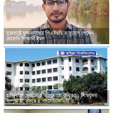
যুক্তরাষ্ট্রে ফুল-ফান্ডেড পিএইচডি’র সুযোগ পেলেন
বেরোবি শিক্ষার্থী ইমন
হাসিনাকে ফেরানোর অভিযোগে কুবির ১১ শিক্ষকের
সম্পৃক্ততা, তদন্তে ৪ সদস্যের কমিটি