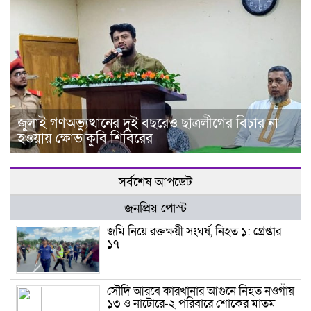
জুলাই গণঅভ্যুত্থানের দুই বছরেও ছাত্রলীগের বিচার না
হওয়ায় ক্ষোভ কুবি শিবিরের
সর্বশেষ আপডেট
জনপ্রিয় পোস্ট
জমি নিয়ে রক্তক্ষয়ী সংঘর্ষ, নিহত ১: গ্রেপ্তার
১৭
সৌদি আরবে কারখানার আগুনে নিহত নওগাঁয়
১৩ ও নাটোরে-২ পরিবারে শোকের মাতম