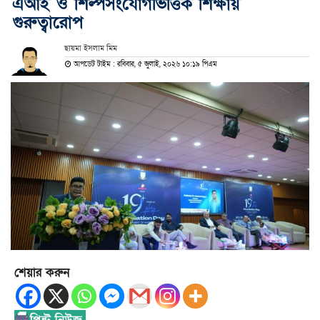
এআই ও শিল্পসংযোগভিত্তিক শিক্ষায়
গুরুত্বারোপ
ছায়মা ইসলাম মিম
আপডেট টাইম : রবিবার, ৫ জুলাই, ২০২৬ ১০:১৯ পিএম
শেয়ার করুন