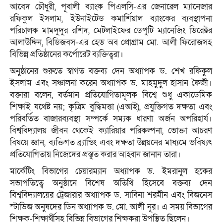
আবেদ চৌধুরী, পূবালী ব্যাংক পিএলসি-এর জেনারেল ম্যানেজার
রফিকুল ইসলাম, ইউনাইটেড কমার্শিয়াল ব্যাংকের ব্যবস্থাপনা
পরিচালক মামদুদুর রশিদ, মেটলাইফের ডেপুটি ম্যানেজিং ডিরেক্টর
আলাউদ্দিন, বিডিজবস-এর হেড অব প্রোগ্রাম মো. আলী ফিরোজসহ
বিভিন্ন প্রতিষ্ঠানের কর্পোরেট ব্যক্তিত্বরা।
অনুষ্ঠানের শুরুতে স্বাগত বক্তব্য দেন অধ্যাপক ড. শেখ রফিকুল
ইসলাম এবং সঞ্চালনা করেন অধ্যাপক ড. মাহমুদুল হাসান ফৈজী।
বক্তারা বলেন, বর্তমান প্রতিযোগিতামূলক বিশ্বে শুধু একাডেমিক
শিক্ষাই যথেষ্ট নয়; কৃত্রিম বুদ্ধিমত্তা (এআই), প্রযুক্তিগত দক্ষতা এবং
পরিবর্তিত বাজারব্যবস্থা সম্পর্কে সম্যক ধারণা অর্জন অপরিহার্য।
বিশ্ববিদ্যালয় জীবন থেকেই ক্যারিয়ার পরিকল্পনা, ভোক্তা আচরণ
বিষয়ে জ্ঞান, ব্যক্তিগত ব্র্যান্ডিং এবং দক্ষতা উন্নয়নের মাধ্যমে ভবিষ্যৎ
প্রতিযোগিতায় নিজেদের প্রস্তুত করার আহ্বান জানান তারা।
মার্কেটিং বিভাগের চেয়ারম্যান অধ্যাপক ড. ইমরানুল হকের
সভাপতিত্বে অনুষ্ঠানে বিশেষ অতিথি হিসেবে বক্তব্য দেন
বিশ্ববিদ্যালয়ের ট্রেজারার অধ্যাপক ড. সাবিনা শরমীন এবং বিজনেস
স্টাডিজ অনুষদের ডিন অধ্যাপক ড. মো. আলী নূর। এ সময় বিভাগের
শিক্ষক-শিক্ষার্থীসহ বিভিন্ন বিভাগের শিক্ষকরা উপস্থিত ছিলেন।