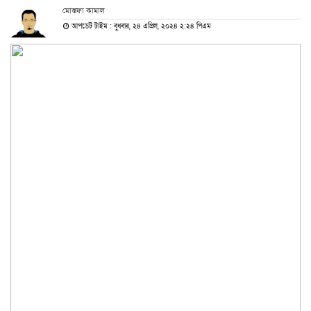
মোস্তফা কামাল
আপডেট টাইম : বুধবার, ২৪ এপ্রিল, ২০২৪ ২:২৪ পিএম