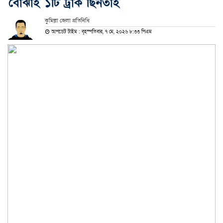
বোঝাই ১টি ট্রাক ছিনতাই
কুমিল্লা জেলা প্রতিনিধি
আপডেট টাইম : বৃহস্পতিবার, ৭ মে, ২০২৬ ৮:৩৩ পিএম