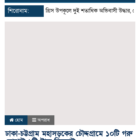
navigat
শিরোনাম:
গ্রিস উপকূলে দুই শতাধিক অভিবাসী উদ্ধার, বেশির ভ
হোম
অপরাধ
ঢাকা-চট্টগ্রাম মহাসড়কের চৌদ্দগ্রামে ১০টি গরু