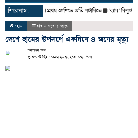
navigat
শিরোনাম:
প্রথম শ্রেণিতে ভর্তি লটারিতে
‘র‌্যাব’ বিলুপ্ত করে 
হোম
প্রধান সংবাদ
,
স্বাস্থ্য
দেশে হামের উপসর্গে একদিনে ৪ জনের মৃত্যু
অনলাইন ডেস্ক
আপডেট টাইম : শুক্রবার, ২৬ জুন, ২০২৬ ৯:২৪ পিএম