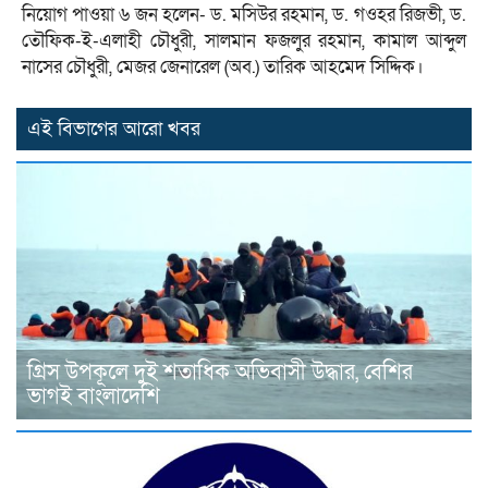
নিয়োগ পাওয়া ৬ জন হলেন- ড. মসিউর রহমান, ড. গওহর রিজভী, ড.
তৌফিক-ই-এলাহী চৌধুরী, সালমান ফজলুর রহমান, কামাল আব্দুল
নাসের চৌধুরী, মেজর জেনারেল (অব.) তারিক আহমেদ সিদ্দিক।
এই বিভাগের আরো খবর
গ্রিস উপকূলে দুই শতাধিক অভিবাসী উদ্ধার, বেশির
ভাগই বাংলাদেশি