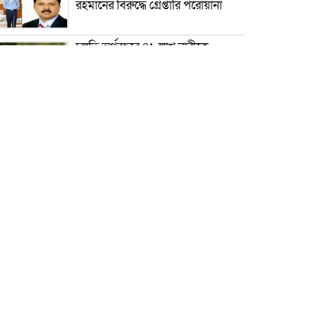
রহমানের বিরুদ্ধে গ্রেপ্তারি পরোয়ানা
চলতি অর্থবছরে ৪১ লাখ নারীকে
ফ্যামিলি কার্ড দেওয়া হবে: প্রধানমন্ত্রী
দুই দেশের সরকারপ্রধান বসলেই
অনেক সমস্যার সমাধান সম্ভব: ত্রিবেদী
কর্নেল অলি আহমদকে রাষ্ট্রপতি প্রার্থী
ঘোষণা ১১ দলীয় ঐক্যের
সালমান শাহ হত্যা মামলায় খলনায়ক
ডন গ্রেপ্তার
১০ বছরের জ্বালানি ও বিদ্যুৎ
পরিকল্পনা সংসদে উপস্থাপন করবে
সরকার: প্রধানমন্ত্রী