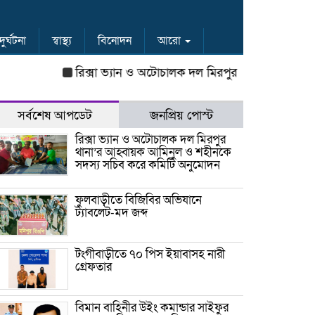
দুর্ঘটনা
স্বাস্থ্য
বিনোদন
আরো
রিক্সা ভ্যান ও অটোচালক দল মিরপুর থানা’র আহ্বায়ক আম
সর্বশেষ আপডেট
জনপ্রিয় পোস্ট
রিক্সা ভ্যান ও অটোচালক দল মিরপুর
থানা’র আহ্বায়ক আমিনুল ও শহীনকে
সদস্য সচিব করে কমিটি অনুমোদন
ফুলবাড়ীতে বিজিবির অভিযানে
ট্যাবলেট-মদ জব্দ
টংগীবাড়ীতে ৭০ পিস ইয়াবাসহ নারী
গ্রেফতার
বিমান বাহিনীর উইং কমান্ডার সাইফুর