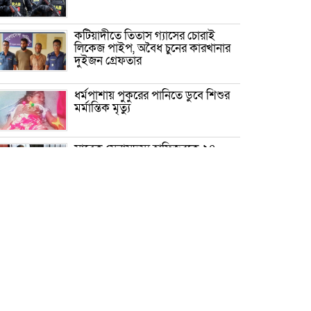
কটিয়াদীতে তিতাস গ্যাসের চোরাই
লিকেজ পাইপ, অবৈধ চুনের কারখানার
দুইজন গ্রেফতার
ধর্মপাশায় পুকুরের পানিতে ডুবে শিশুর
মর্মান্তিক মৃত্যু
সাবেক সেনাসদস্য হাফিজুরকে ২৪
ঘণ্টার মধ্যে আত্মসমর্পণের নির্দেশ,
অন্যথায় গ্রেপ্তার
নালিতাবাড়ী সীমান্তে বিজিবির
অভিযানে কোটি টাকার ভারতীয় ওষুধ
জব্দ
যুক্তরাষ্ট্রে ফুল-ফান্ডেড পিএইচডি’র
সুযোগ পেলেন বেরোবি শিক্ষার্থী ইমন