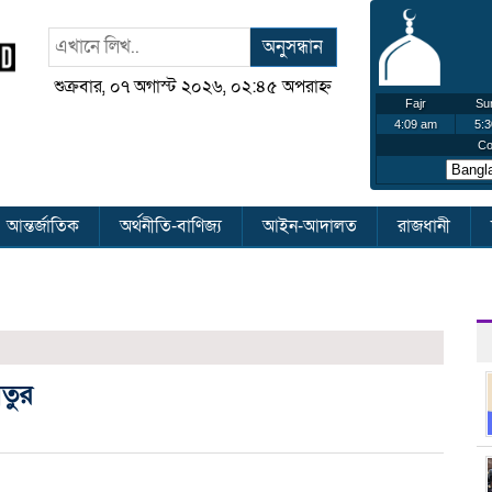
অনুসন্ধান
শুক্রবার, ০৭ অগাস্ট ২০২৬, ০২:৪৫ অপরাহ্ন
আন্তর্জাতিক
অর্থনীতি-বাণিজ্য
আইন-আদালত
রাজধানী
েতুর