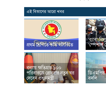
এই বিভাগের আরো খবর
‘র‌্যাব’ ব
প্রথম শ্রেণিতে ভর্তি লটারিতে
‘স্পেশাল র
বন্যায় ক্ষতিগ্রস্ত ১০০
পরিবারকে রোববার নতুন ঘর
ডিএমপির ৭
দেবেন প্রধানমন্ত্রী
বদলি