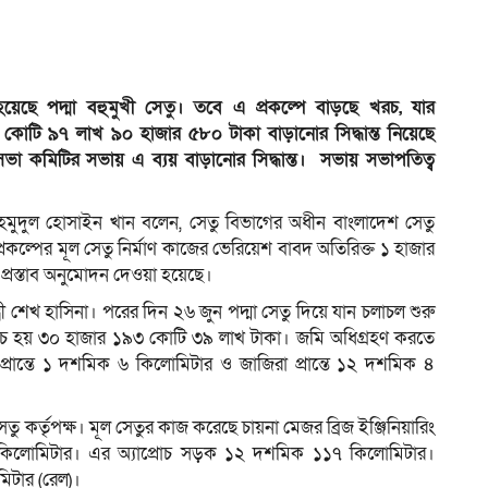
ছে পদ্মা বহুমুখী সেতু। তবে এ প্রকল্পে বাড়ছে খরচ, যার
োটি ৯৭ লাখ ৯০ হাজার ৫৮০ টাকা বাড়ানোর সিদ্ধান্ত নিয়েছে
রিসভা কমিটির সভায় এ ব্যয় বাড়ানোর সিদ্ধান্ত। সভায় সভাপতিত্ব
 মাহমুদুল হোসাইন খান বলেন, সেতু বিভাগের অধীন বাংলাদেশ সেতু
)’ প্রকল্পের মূল সেতু নির্মাণ কাজের ভেরিয়েশ বাবদ অতিরিক্ত ১ হাজার
 প্রস্তাব অনুমোদন দেওয়া হয়েছে।
্রী শেখ হাসিনা। পরের দিন ২৬ জুন পদ্মা সেতু দিয়ে যান চলাচল শুরু
 খরচ হয় ৩০ হাজার ১৯৩ কোটি ৩৯ লাখ টাকা। জমি অধিগ্রহণ করতে
রান্তে ১ দশমিক ৬ কিলোমিটার ও জাজিরা প্রান্তে ১২ দশমিক ৪
সেতু কর্তৃপক্ষ। মূল সেতুর কাজ করেছে চায়না মেজর ব্রিজ ইঞ্জিনিয়ারিং
৫ কিলোমিটার। এর অ্যাপ্রোচ সড়ক ১২ দশমিক ১১৭ কিলোমিটার।
িটার (রেল)।