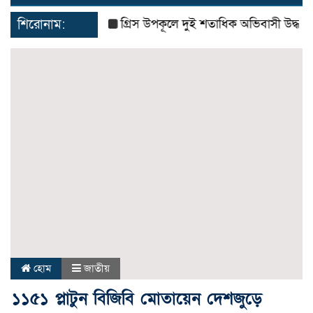
navigat
শিরোনাম:
গ্রিস উপকূলে দুই শতাধিক অভিবাসী উদ্ধার, বে
হোম
জাতীয়
১১৫১ প্লাটুন বিজিবি মোতায়েন দেশজুড়ে