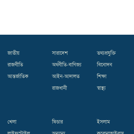
কিসের হাসিনা! মাঝেমধ্যে শুধু আওয়াজ-
টাওয়াজ শোনা যায়: স্বরাষ্ট্রমন্ত্রী
থাইল্যান্ডে বেড়েই চলেছে বন্দুক হামলা, ছয়
বছরে ঝরেছে শতাধিক প্রাণ
জাতীয়
সারাদেশ
তথ্যপ্রযুক্তি
রাজনীতি
অর্থনীতি-বাণিজ্য
বিনোদন
আন্তর্জাতিক
আইন-আদালত
শিক্ষা
রাজধানী
স্বাস্থ্য
খেলা
ফিচার
ইসলাম
লাইফস্টাইল
অন্যান্য
করোনাভাইরাস