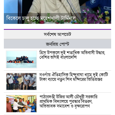
বিকেলে চালু হচ্ছে মহেশখালী টার্মিনাল
সর্বশেষ আপডেট
জনপ্রিয় পোস্ট
গ্রিস উপকূলে দুই শতাধিক অভিবাসী উদ্ধার,
বেশির ভাগই বাংলাদেশি
নওগাঁয় ঐতিহাসিক হিন্দুবাঘা ধামে দুই কোটি
টাকা ব্যায়ে নতুন শিব মন্দিরের ভিত্তিপ্রস্তর
পাঠানদণ্ডী উজির আলী চৌধুরী সরকারি
প্রাথমিক বিদ্যালয়ে পুরস্কার বিতরণ,
অভিভাবক সমাবেশ ও বৃক্ষরোপণ