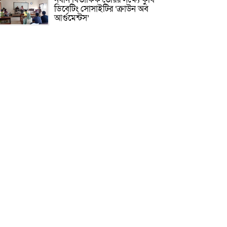
ডিবেটিং সোসাইটির ‘ক্রাউন অব
আর্গুমেন্টস’
রাষ্ট্রের গুরুত্বপূর্ণ ব্যক্তিদের নিয়ে
অপপ্রচার, সতর্ক করল পুলিশ
সাকিবের আর দেশে ফেরার সুযোগ
নেই: ক্রীড়া প্রতিমন্ত্রী
দিল্লিতে হাসিনার বক্তব্য নিয়ে যা বলছে
ভারত
হাসিনা সরকার পতনের ১ দফা কীভাবে
এসেছিল জানালেন রাশেদ
কিসের হাসিনা! মাঝেমধ্যে শুধু
আওয়াজ-টাওয়াজ শোনা যায়:
স্বরাষ্ট্রমন্ত্রী