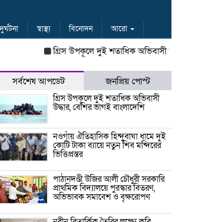
দুর্ঘটনা
স্বাস্থ্য
বিনোদন
আরো
গ্রিস উপকূলে দুই শতাধিক অভিবাসী উদ্ধার, বেশির ভাগই বাং
সর্বশেষ আপডেট
জনপ্রিয় পোস্ট
গ্রিস উপকূলে দুই শতাধিক অভিবাসী
উদ্ধার, বেশির ভাগই বাংলাদেশি
নওগাঁয় ঐতিহাসিক হিন্দুবাঘা ধামে দুই
কোটি টাকা ব্যায়ে নতুন শিব মন্দিরের
ভিত্তিপ্রস্তর
পাঠানদণ্ডী উজির আলী চৌধুরী সরকারি
প্রাথমিক বিদ্যালয়ে পুরস্কার বিতরণ,
অভিভাবক সমাবেশ ও বৃক্ষরোপণ
নবীন বিতার্কিক তৈরির লক্ষ্যে কুবি