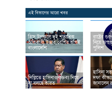
এই বিভাগের আরো খবর
গ্রিস উপকূলে দুই শতাধিক
রাষ্ট্রের গুর
অভিবাসী উদ্ধার, বেশির ভাগই
নিয়ে অপপ্
বাংলাদেশি
পুলিশ
হাসিনা স
দিল্লিতে হাসিনার বক্তব্য নিয়ে
দফা কীভা
যা বলছে ভারত
জানালেন 