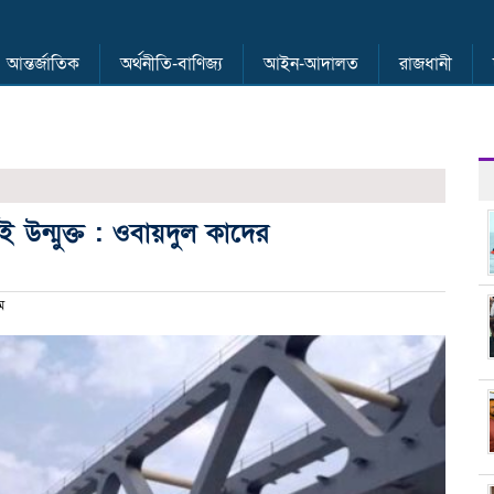
আন্তর্জাতিক
অর্থনীতি-বাণিজ্য
আইন-আদালত
রাজধানী
ই উন্মুক্ত : ওবায়দুল কাদের
ম