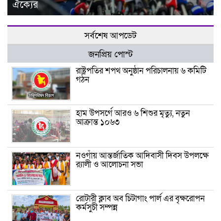
ঐক্যের
সর্বশেষ আপডেট
জনপ্রিয় পোস্ট
রাষ্ট্রপতির শপথ অনুষ্ঠান পরিচালনায় ৬ কমিটি
গঠন
হাম উপসর্গে আরও ৬ শিশুর মৃত্যু, নতুন
আক্রান্ত ১০৬৩
নওগাঁয় আন্তর্জাতিক আদিবাসী দিবস উপলক্ষে
র‍্যালী ও আলোচনা সভা
রোটারী ক্লাব অব চিটাগাং পার্ল এর বৃক্ষরোপন
কর্মসুচী সম্পন্ন