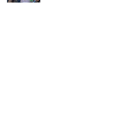
সাপাহারে ৩০ তরুণকে নিয়ে শুরু মাসব্যাপী
মোবাইল সার্ভিসিং প্রশিক্ষণ
সাদুল্লাপুরে অপহরন মামলার আসামী বাবা
ছেলে আশুলিয়া থেকে গ্রেপ্তার
মেঘনায় ভেসে উঠল নারী-পুরুষের অর্ধগলিত
মরদেহ উদ্ধার
কটিয়াদীতে জমি সংক্রান্ত বিরোধে এক
প্রবাসীকে ছুরিকাঘাতে হত্যা
মোহনগঞ্জে মাটি কেটে খাল ভরাট সরকারি
নির্দেশে অপসারণ শুরু