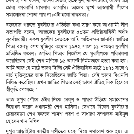
শেখ হাসিনা বলেন, ‘যাদের নেতাই হচ্ছে খুন, মানিলন্ডারিং, অবৈধ অস্ত্র
চোরা কারবারি মামলার আসামি। তাদের মুখে আওয়ামী লীগের
সমালোচনা শোভা পায় না।এটা হলো বাস্তবতা।’
বক্তব্যের শুরুতে যুবলীগের প্রতিষ্ঠার কথা স্মরণ করে আওয়ামী লীগ
সভাপতি বলেন, ‘আজকের যুবলীগের ৫০তম প্রতিষ্ঠাবার্ষিকী অর্থাৎ
সুবর্ণজয়ন্তী। সকল যুবলীগ নেতাকে আমি অভিনন্দন জানাই। জাতির
পিতা বঙ্গবন্ধু শেখ মুজিবুর রহমান ১৯৭২ সালে ১১ নভেম্বর যুবলীগ
প্রতিষ্ঠিত করেন। জাতির পিতার নির্দেশে যে যুবলীগকে পরিচালনা
করেছিলেন সেই শেখ মণিকে ১৫ আগস্ট নির্মমভাবে হত্যা করা হয়।
আমি আজ যে মাঠে ভাষণ দিচ্ছি সেই ঐতিহাসিক মাঠে ১৯৭১ সালে ৭
মার্চ মুক্তিযুদ্ধের ডাক দিয়েছিলেন জাতি পিতা। সেই ভাষণ বিএনপি
নিষিদ্ধ করেছিল। এখন জাতির পিতার সেই ভাষণ ঐতিহাসিক হিসেবে
স্বীকৃতি পেয়েছে।’
আজ দুপুর পৌনে ৩টার দিকে বেলুন ও পায়রা উড়িয়ে সমাবেশের
উদ্বোধন করেন প্রধানমন্ত্রী শেখ হাসিনা। সেখানে ছিলেন যুবলীগের
চেয়ারম্যান শেখ ফজলে শামশ পরশ ও সাধারণ সম্পাদক মাইনুল
হোসেন খান নিখিল।
দুপুর আড়াইটায় জাতীয় সঙ্গীতের মধ্যে দিয়ে সমাবেশ শুরু হয়। এ