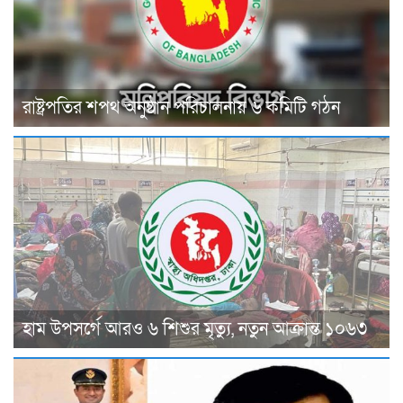
রাষ্ট্রপতির শপথ অনুষ্ঠান পরিচালনায় ৬ কমিটি গঠন
হাম উপসর্গে আরও ৬ শিশুর মৃত্যু, নতুন আক্রান্ত ১০৬৩