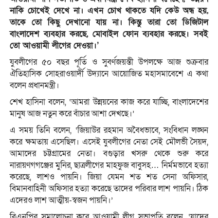
নাকি চোখেই দেখে না। এখন চোখ থাকতে যদি কেউ অন্ধ হয়,
তাকে তো কিছু দেখানো যায় না। কিন্তু তারা তো ডিজিটাল
বাংলাদেশ ব্যবহার করছে, মোবাইল ফোন ব্যবহার করছে। সবই
তো আওয়ামী লীগের দেওয়া।’
যুবলীগের ৫০ বছর পূর্তি ও সুবর্ণজয়ন্তী উপলক্ষে আজ শুক্রবার
ঐতিহাসিক সোহরাওয়ার্দী উদ্যানে আয়োজিত মহাসমাবেশে এ কথা
বলেন প্রধানমন্ত্রী।
শেখ হাসিনা বলেন, ‘আমরা উন্নয়নের কাজ করে যাচ্ছি, বাংলাদেশের
মানুষ আজ নতুন করে বাঁচার আশা দেখছে।’
এ সময় তিনি বলেন, ‘জিয়াউর রহমান অবৈধভাবে, সংবিধান লঙ্ঘন
করে ক্ষমতায় এসেছিল। এসেই যুবলীগের নেতা সেই মৌলভী সৈয়দ,
আমাদের চট্টগ্রামের নেতা। বগুড়ার খসরু থেকে শুরু করে
নারায়ণগগঞ্জের মুনির, ছাত্রলীগের মাহফুজ বাবুসহ… নির্মমভাবে হত্যা
করেছে, লাশও পায়নি। জিয়া যেমন শত শত সেনা অফিসার,
বিমানবাহিনী অফিসার হত্যা করেছে তাদের পরিবার লাশ পায়নি। ঠিক
এদেরও লাশ আত্মীয়-স্বজন পায়নি।’
বিএনপির সমালোচনা করে আওয়ামী লীগ সভাপতি বলেন, ‘যাদের