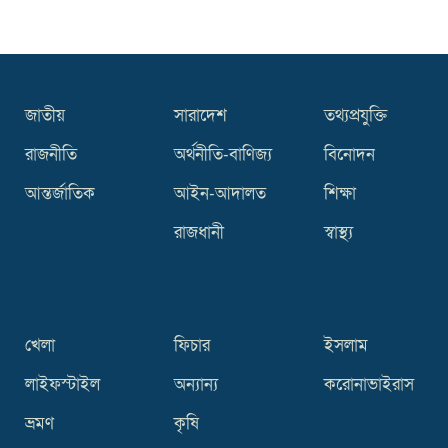
রিক্সা ভ্যান ও অটোচালক দল মিরপুর থানা’র
আহ্বায়ক আমিনুল ও শহীনকে সদস্য সচিব
করে কমিটি অনুমোদন
জাতীয়
সারাদেশ
তথ্যপ্রযুক্তি
রাজনীতি
অর্থনীতি-বাণিজ্য
বিনোদন
আন্তর্জাতিক
আইন-আদালত
শিক্ষা
রাজধানী
স্বাস্থ্য
খেলা
ফিচার
ইসলাম
লাইফস্টাইল
অন্যান্য
করোনাভাইরাস
ভ্রমণ
কৃষি