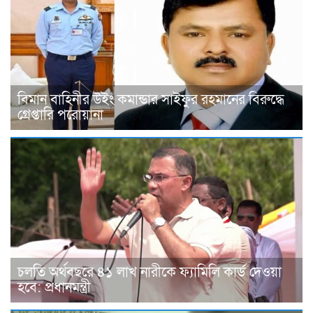
বিমান বাহিনীর উইং কমান্ডার সাইফুর রহমানের বিরুদ্ধে
গ্রেপ্তারি পরোয়ানা
চলতি অর্থবছরে ৪১ লাখ নারীকে ফ্যামিলি কার্ড দেওয়া
হবে: প্রধানমন্ত্রী