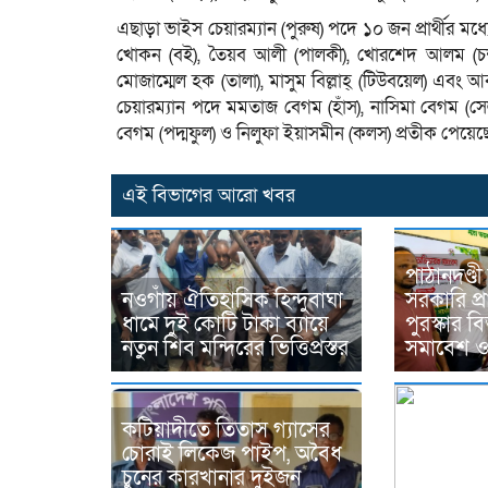
এছাড়া ভাইস চেয়ারম্যান (পুরুষ) পদে ১০ জন প্রার্থীর মধ্য
খোকন (বই), তৈয়ব আলী (পালকী), খোরশেদ আলম (চশমা
মোজাম্মেল হক (তালা), মাসুম বিল্লাহ্ (টিউবয়েল) এবং আ
চেয়ারম্যান পদে মমতাজ বেগম (হাঁস), নাসিমা বেগম (সেল
বেগম (পদ্মফুল) ও নিলুফা ইয়াসমীন (কলস) প্রতীক পেয়ে
এই বিভাগের আরো খবর
পাঠানদণ্ড
নওগাঁয় ঐতিহাসিক হিন্দুবাঘা
সরকারি প্র
ধামে দুই কোটি টাকা ব্যায়ে
পুরস্কার 
নতুন শিব মন্দিরের ভিত্তিপ্রস্তর
সমাবেশ ও
কটিয়াদীতে তিতাস গ্যাসের
চোরাই লিকেজ পাইপ, অবৈধ
চুনের কারখানার দুইজন