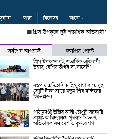
দুর্ঘটনা
স্বাস্থ্য
বিনোদন
আরো
গ্রিস উপকূলে দুই শতাধিক অভিবাসী উদ্ধার, বেশির ভাগই বাং
সর্বশেষ আপডেট
জনপ্রিয় পোস্ট
গ্রিস উপকূলে দুই শতাধিক অভিবাসী
উদ্ধার, বেশির ভাগই বাংলাদেশি
নওগাঁয় ঐতিহাসিক হিন্দুবাঘা ধামে দুই
কোটি টাকা ব্যায়ে নতুন শিব মন্দিরের
ভিত্তিপ্রস্তর
পাঠানদণ্ডী উজির আলী চৌধুরী সরকারি
প্রাথমিক বিদ্যালয়ে পুরস্কার বিতরণ,
অভিভাবক সমাবেশ ও বৃক্ষরোপণ
নবীন বিতার্কিক তৈরির লক্ষ্যে কুবি