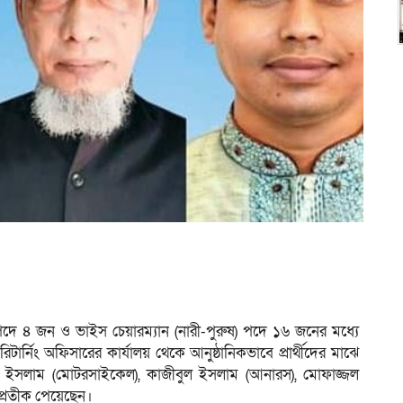
পদে ৪ জন ও ভাইস চেয়ারম্যান (নারী-পুরুষ) পদে ১৬ জনের মধ্যে
িটার্নিং অফিসারের কার্যালয় থেকে আনুষ্ঠানিকভাবে প্রার্থীদের মাঝে
ুল ইসলাম (মোটরসাইকেল), কাজীবুল ইসলাম (আনারস), মোফাজ্জল
 প্রতীক পেয়েছেন।