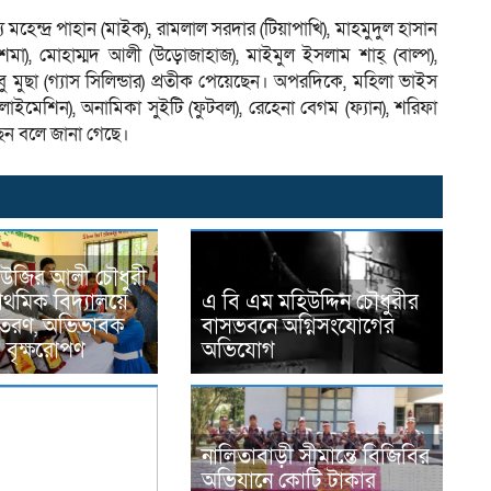
ে মহেন্দ্র পাহান (মাইক), রামলাল সরদার (টিয়াপাখি), মাহমুদুল হাসান
), মোহাম্মদ আলী (উড়োজাহাজ), মাইমুল ইসলাম শাহ্ (বাল্প),
বু মুছা (গ্যাস সিলিন্ডার) প্রতীক পেয়েছেন। অপরদিকে, মহিলা ভাইস
াইমেশিন), অনামিকা সুইটি (ফুটবল), রেহেনা বেগম (ফ্যান), শরিফা
ছেন বলে জানা গেছে।
ী উজির আলী চৌধুরী
াথমিক বিদ্যালয়ে
এ বি এম মহিউদ্দিন চৌধুরীর
বিতরণ, অভিভাবক
বাসভবনে অগ্নিসংযোগের
 বৃক্ষরোপণ
অভিযোগ
নালিতাবাড়ী সীমান্তে বিজিবির
অভিযানে কোটি টাকার