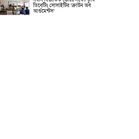
ডিবেটিং সোসাইটির ‘ক্রাউন অব
আর্গুমেন্টস’
রাষ্ট্রের গুরুত্বপূর্ণ ব্যক্তিদের নিয়ে
অপপ্রচার, সতর্ক করল পুলিশ
সাকিবের আর দেশে ফেরার সুযোগ
নেই: ক্রীড়া প্রতিমন্ত্রী
দিল্লিতে হাসিনার বক্তব্য নিয়ে যা বলছে
ভারত
হাসিনা সরকার পতনের ১ দফা কীভাবে
এসেছিল জানালেন রাশেদ
কিসের হাসিনা! মাঝেমধ্যে শুধু
আওয়াজ-টাওয়াজ শোনা যায়:
স্বরাষ্ট্রমন্ত্রী