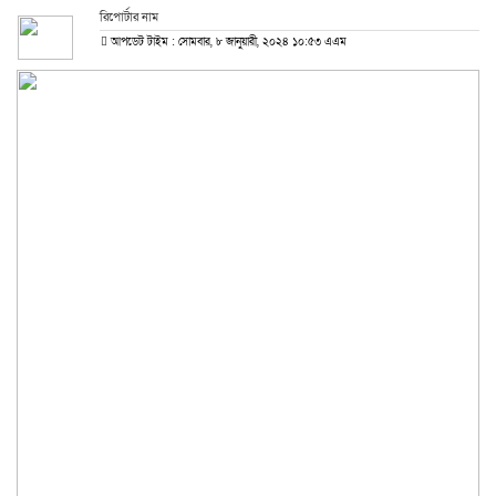
রিপোর্টার নাম
আপডেট টাইম : সোমবার, ৮ জানুয়ারী, ২০২৪ ১০:৫৩ এএম