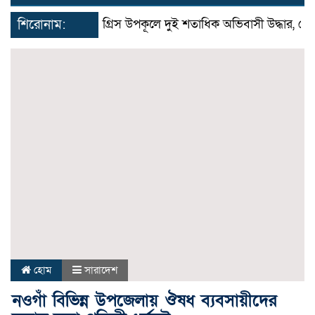
navigat
শিরোনাম:
গ্রিস উপকূলে দুই শতাধিক অভিবাসী উদ্ধার, বেশির ভ
হোম
সারাদেশ
নওগাঁ বিভিন্ন উপজেলায় ঔষধ ব্যবসায়ীদের