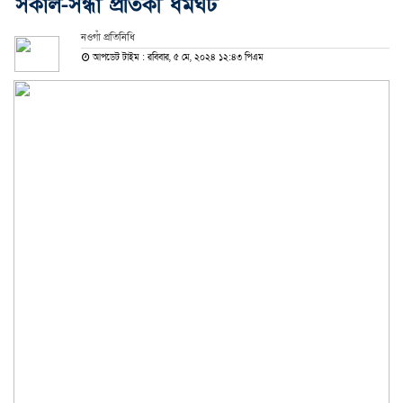
সকাল-সন্ধা প্রতিকী ধর্মঘট
নওগাঁ প্রতিনিধি
আপডেট টাইম : রবিবার, ৫ মে, ২০২৪ ১২:৪৩ পিএম