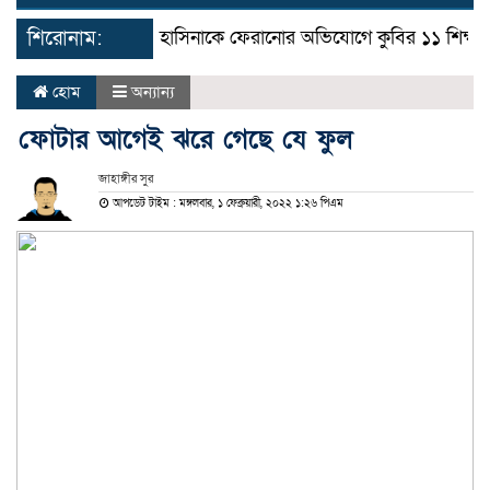
navigat
শিরোনাম:
হাসিনাকে ফেরানোর অভিযোগে কুবির ১১ শিক্ষকের সম্পৃ
হোম
অন্যান্য
ফোটার আগেই ঝরে গেছে যে ফুল
জাহাঙ্গীর সুর
আপডেট টাইম : মঙ্গলবার, ১ ফেব্রুয়ারী, ২০২২ ১:২৬ পিএম