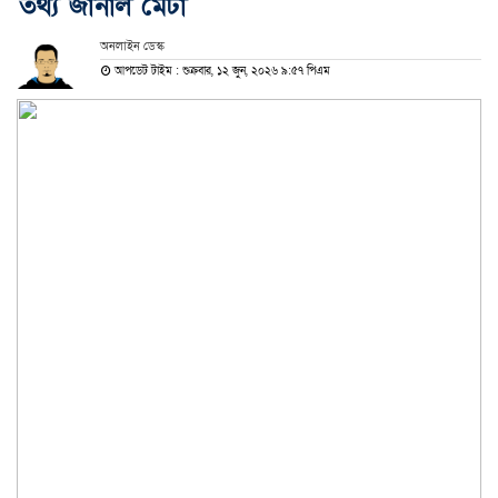
তথ্য জানাল মেটা
অনলাইন ডেস্ক
আপডেট টাইম : শুক্রবার, ১২ জুন, ২০২৬ ৯:৫৭ পিএম