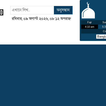
অনুসন্ধান
রবিবার, ০৯ অগাস্ট ২০২৬, ০৮:১২ অপরাহ্ন