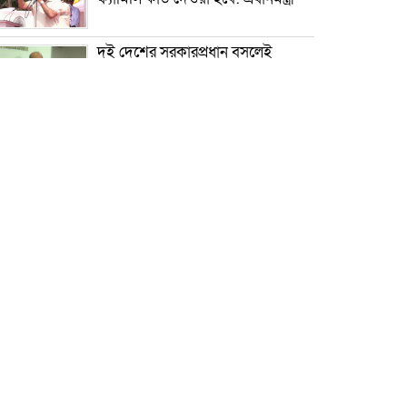
দুই দেশের সরকারপ্রধান বসলেই
অনেক সমস্যার সমাধান সম্ভব: ত্রিবেদী
কর্নেল অলি আহমদকে রাষ্ট্রপতি প্রার্থী
ঘোষণা ১১ দলীয় ঐক্যের
সালমান শাহ হত্যা মামলায় খলনায়ক
ডন গ্রেপ্তার
১০ বছরের জ্বালানি ও বিদ্যুৎ
পরিকল্পনা সংসদে উপস্থাপন করবে
সরকার: প্রধানমন্ত্রী
গ্রিস উপকূলে দুই শতাধিক অভিবাসী
উদ্ধার, বেশির ভাগই বাংলাদেশি