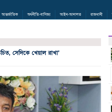
আন্তর্জাতিক
অর্থনীতি-বাণিজ্য
আইন-আদালত
রাজধানী
চিত, সেদিকে খেয়াল রাখা’