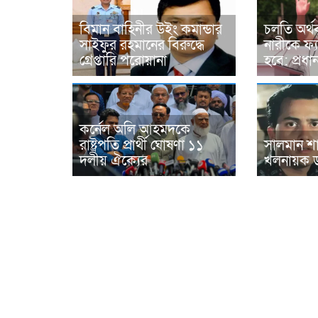
বিমান বাহিনীর উইং কমান্ডার
চলতি অর্
সাইফুর রহমানের বিরুদ্ধে
নারীকে ফ্য
গ্রেপ্তারি পরোয়ানা
হবে: প্রধানমন
কর্নেল অলি আহমদকে
রাষ্ট্রপতি প্রার্থী ঘোষণা ১১
সালমান শা
দলীয় ঐক্যের
খলনায়ক ডন 