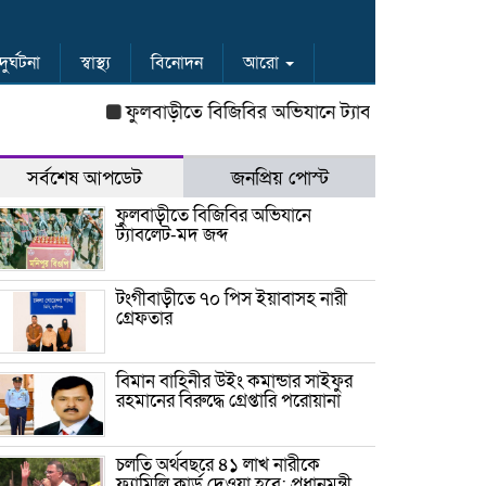
দুর্ঘটনা
স্বাস্থ্য
বিনোদন
আরো
ফুলবাড়ীতে বিজিবির অভিযানে ট্যাবলেট-মদ জব্দ
টংগীব
সর্বশেষ আপডেট
জনপ্রিয় পোস্ট
ফুলবাড়ীতে বিজিবির অভিযানে
ট্যাবলেট-মদ জব্দ
টংগীবাড়ীতে ৭০ পিস ইয়াবাসহ নারী
গ্রেফতার
বিমান বাহিনীর উইং কমান্ডার সাইফুর
রহমানের বিরুদ্ধে গ্রেপ্তারি পরোয়ানা
চলতি অর্থবছরে ৪১ লাখ নারীকে
ফ্যামিলি কার্ড দেওয়া হবে: প্রধানমন্ত্রী