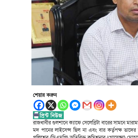
শেয়ার করুন
রাজধানীর গুলশানে ক্যাফে সেলেব্রিটা বারের সামনে মারামা
মদ পানের লাইসেন্স ছিল না এবং বার কর্তৃপক্ষ তাদে
পুলিশের (ডিএমপি) অতিরিক্ত কমিশনার (গোয়েন্দা) মোহা