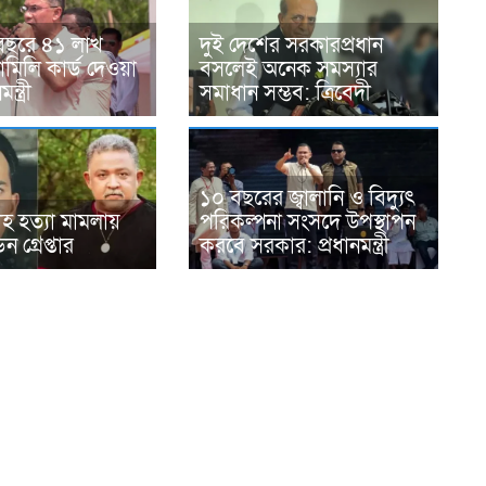
থবছরে ৪১ লাখ
দুই দেশের সরকারপ্রধান
ামিলি কার্ড দেওয়া
বসলেই অনেক সমস্যার
্ত্রী
সমাধান সম্ভব: ত্রিবেদী
১০ বছরের জ্বালানি ও বিদ্যুৎ
হ হত্যা মামলায়
পরিকল্পনা সংসদে উপস্থাপন
গ্রেপ্তার
করবে সরকার: প্রধানমন্ত্রী