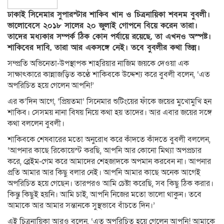
ঢাকাই সিনেমার সুপারস্টার শাকিব খান ও চিত্রনায়িকা শবনম বুবলী।
ভালোবেসে ২০১৮ সালের ২০ জুলাই গোপনে বিয়ে করেন তারা।
তাদের মধ্যকার সম্পর্ক ঠিক কোন পর্যায়ে রয়েছে, তা এখনও অস্পষ্ট।
শাকিবের দাবি, তারা আর একসঙ্গে নেই। তবে বুবলীর কথা ভিন্ন।
সম্প্রতি অভিনেতা-উপস্থাপক শাহরিয়ার নাজিম জয়কে দেওয়া এক
সাক্ষাৎকারে কান্নাজড়িত কণ্ঠে শাকিবকে উদ্দেশ্য করে বুবলী বলেন, ‘এত
অপরিচিত হয়ে গেলেন আপনি!’
এর ক’দিন আগে, ‘প্রিয়তমা’ সিনেমার শুটিংয়ের ফাঁকে জয়ের মুখোমুখি হন
শাকিব। সেসময় নানা বিষয় নিয়ে কথা হয় তাদের। আর এবার জয়ের সঙ্গে
কথা বললেন বুবলী।
শাকিবকে শেষবারের মতো অনুরোধ করে কাঁদতে কাঁদতে বুবলী বললেন,
‘আপনার কাছে রিকোয়েস্ট করছি, আপনি আর কোনো মিথ্যা অপপ্রচার
করে, ব্লেইম-গেম করে আমাদের শেহজাদকে অপমান করবেন না। আপনার
প্রতি আমার আর কিছু বলার নেই। আপনি আমার কাছে অনেক আগেই
অপরিচিত হয়ে গেছেন। তারপরও আমি চেষ্টা করেছি, সব কিছু ঠিক করার।
কিন্তু কিছুই হয়নি। আমি চাই, আপনি নিজের মতো ভালো থাকুন। তবে
আমাকে আর আমার সন্তানকে সুস্থভাবে বাঁচতে দিন।’
এই চিত্রনায়িকা আরও বলেন, ‘এত অপরিচিত হয়ে গেলেন আপনি! আমাকে