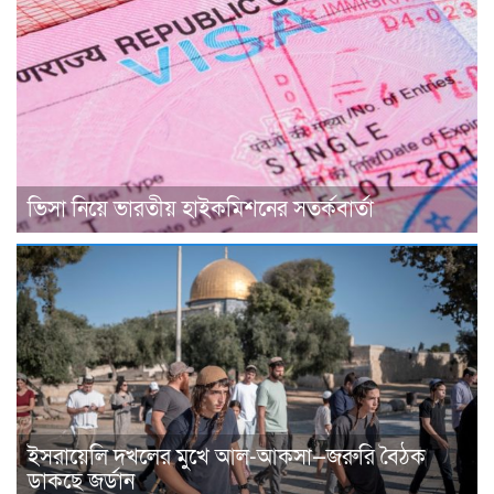
ভিসা নিয়ে ভারতীয় হাইকমিশনের সতর্কবার্তা
ইসরায়েলি দখলের মুখে আল-আকসা—জরুরি বৈঠক
ডাকছে জর্ডান