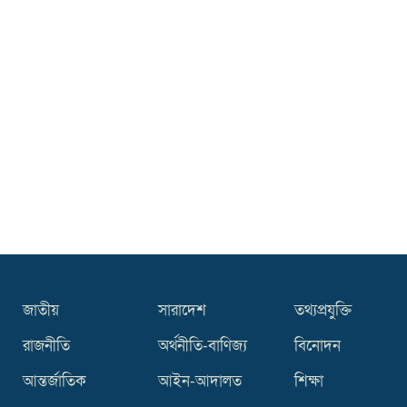
বছরে ঝরেছে শতাধিক প্রাণ
গণমাধ্যম শক্তিশালী হলেই গণতন্ত্র শক্তিশালী
হবে: স্থানীয় সরকার মন্ত্রী
সিলেটের ওসমানীনগরে দুই বাসের মুখোমুখি
সংঘর্ষে ৮ জন নিহত
এ বি এম মহিউদ্দিন চৌধুরীর বাসভবনে
অগ্নিসংযোগের অভিযোগ
জাতীয়
সারাদেশ
তথ্যপ্রযুক্তি
রাজনীতি
অর্থনীতি-বাণিজ্য
বিনোদন
আন্তর্জাতিক
আইন-আদালত
শিক্ষা