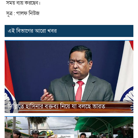
সময় ব্যয় করছেন।
সূত্র : গালফ নিউজ
এই বিভাগের আরো খবর
দিল্লিতে হাসিনার বক্তব্য নিয়ে যা বলছে ভারত