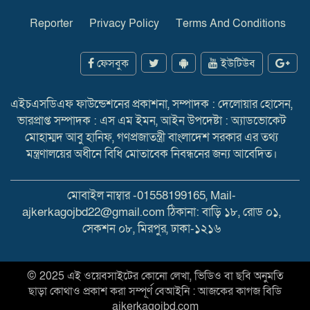
Reporter
Privacy Policy
Terms And Conditions
ফেসবুক
ইউটিউব
এইচএসডিএফ ফাউন্ডেশনের প্রকাশনা, সম্পাদক : দেলোয়ার হোসেন,
ভারপ্রাপ্ত সম্পাদক : এস এম ইমন, আইন উপদেষ্টা : অ্যাডভোকেট
মোহাম্মদ আবু হানিফ, গণপ্রজাতন্ত্রী বাংলাদেশ সরকার এর তথ্য
মন্ত্রণালয়ের অধীনে বিধি মোতাবেক নিবন্ধনের জন্য আবেদিত।
মোবাইল নাম্বার -01558199165, Mail-
ajkerkagojbd22@gmail.com ঠিকানা: বাড়ি ১৮, রোড ০১,
সেকশন ০৮, মিরপুর, ঢাকা-১২১৬
© 2025 এই ওয়েবসাইটের কোনো লেখা, ভিডিও বা ছবি অনুমতি
ছাড়া কোথাও প্রকাশ করা সম্পূর্ণ বেআইনি : আজকের কাগজ বিডি
ajkerkagojbd.com