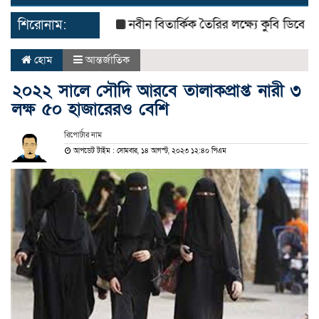
navigat
শিরোনাম:
নবীন বিতার্কিক তৈরির লক্ষ্যে কুবি ডিবেটিং সোস
হোম
আন্তর্জাতিক
২০২২ সালে সৌদি আরবে তালাকপ্রাপ্ত নারী ৩
লক্ষ ৫০ হাজারেরও বেশি
রিপোর্টার নাম
আপডেট টাইম : সোমবার, ১৪ আগস্ট, ২০২৩ ১২:৪০ পিএম