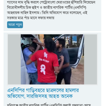
গ্যাসের দাম বৃদ্ধি করলে পেট্রোবাংলা ঘেরাওয়ের হুঁশিয়ারি দিয়েছেন
বিরোধীদলীয় চিফ হুইপ ও জাতীয় নাগরিক পার্টির (এনসিপি)
আহ্বায়ক নাহিদ ইসলাম। তিনি অভিযোগ করে বলেছেন, এই
সরকার মাত্র পাঁচ মাসে দফায় দফায়
আরো পড়ুন
এনসিপির গাড়িবহরে ছাত্রদলের হামলার
অভিযোগ, সারজিসসহ আহত অনেক
হবিগঞ্জে জাতীয় নাগরিক পার্টির (এনসিপি) জুলাই পদযাত্রা শেষে