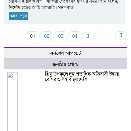
সেলিনা হায়াৎ আইভী। হাজিরা শেষে বের হওয়ার সময় তিনি বলেন,
নির্দোষ হয়েও আমি অপরাধী। মঙ্গলবার
আরো পড়ুন
01
02
03
04
সর্বশেষ আপডেট
জনপ্রিয় পোস্ট
গ্রিস উপকূলে দুই শতাধিক অভিবাসী উদ্ধার,
বেশির ভাগই বাংলাদেশি