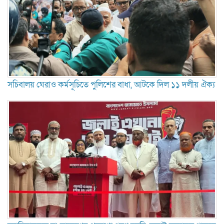
সচিবালয় ঘেরাও কর্মসূচিতে পুলিশের বাধা, আটকে দিল ১১ দলীয় ঐক্য