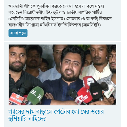
আওয়ামী লীগকে পুনর্বাসন করতে দেওয়া হবে না বলে মন্তব্য
করেছেন বিরোধীদলীয় চিফ হুইপ ও জাতীয় নাগরিক পার্টির
(এনসিপি) আহ্বায়ক নাহিদ ইসলাম। সোমবার (৩ আগস্ট) বিকালে
রাজধানীর ডিপ্লোমা ইঞ্জিনিয়ার্স ইনস্টিটিউশনে (আইডিইবি)
আরো পড়ুন
গ্যাসের দাম বাড়ালে পেট্রোবাংলা ঘেরাওয়ের
হুঁশিয়ারি নাহিদের