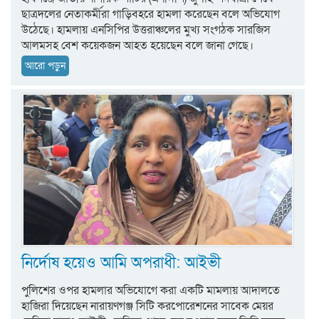
ছাত্রদলের নেতাকর্মীরা গাড়িবহরে হামলা করেছেন বলে অভিযোগ
উঠেছে। হামলায় এনসিপির উত্তরাঞ্চলের মুখ্য সংগঠক সারজিস
আলমসহ বেশ কয়েকজন আহত হয়েছেন বলে জানা গেছে।
আরো পড়ুন
নির্দোষ হয়েও আমি অপরাধী: আইভী
পুলিশের ওপর হামলার অভিযোগে করা একটি মামলায় আদালতে
হাজিরা দিয়েছেন নারায়ণগঞ্জ সিটি করপোরেশনের সাবেক মেয়র