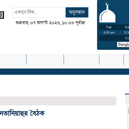
অনুসন্ধান
শুক্রবার, ০৭ অগাস্ট ২০২৬, ১০:০৬ পূর্বাহ্ন
আন্তর্জাতিক
অর্থনীতি-বাণিজ্য
আইন-আদালত
রাজধানী
নেতানিয়াহুর বৈঠক