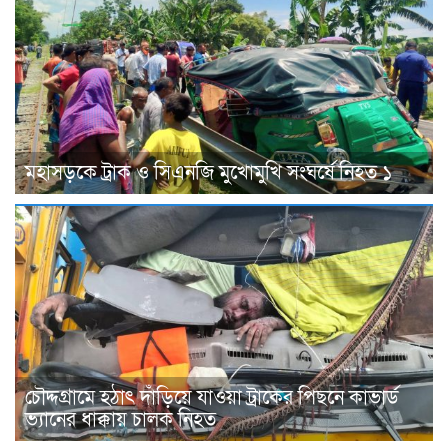
মহাসড়কে ট্রাক ও সিএনজি মুখোমুখি সংঘর্ষে নিহত ১
চৌদ্দগ্রামে হঠাৎ দাঁড়িয়ে যাওয়া ট্রাকের পিছনে কাভার্ড
ভ্যানের ধাক্কায় চালক নিহত