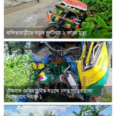
নালিতাবাড়ীতে সড়ক দুর্ঘটনায় ২ জনের মৃত্যু
টেকনাফ মেরিন ড্রাইভ সড়কে চলন্ত গাড়ির চাকা
বিষ্ফোরণে নিহত–১