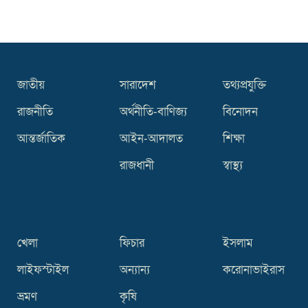
দুবাইয়ে ২০ মিনিটের ব্যবধানে ৭ বিস্ফোরণ
জাতীয়
সারাদেশ
তথ্যপ্রযুক্তি
রাজনীতি
অর্থনীতি-বাণিজ্য
বিনোদন
আন্তর্জাতিক
আইন-আদালত
শিক্ষা
রাজধানী
স্বাস্থ্য
খেলা
ফিচার
ইসলাম
লাইফস্টাইল
অন্যান্য
করোনাভাইরাস
ভ্রমণ
কৃষি