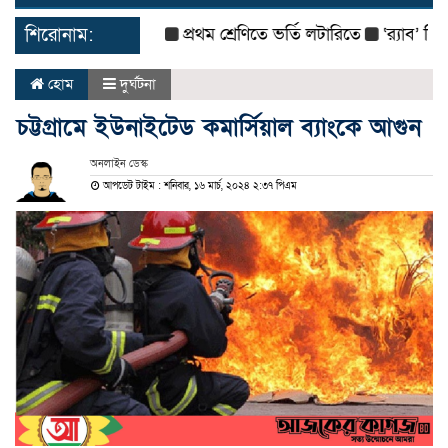
navigat
শিরোনাম:
প্রথম শ্রেণিতে ভর্তি লটারিতে
‘র‌্যাব’ বিলুপ্
হোম
দুর্ঘটনা
চট্টগ্রামে ইউনাইটেড কমার্সিয়াল ব্যাংকে আগুন
অনলাইন ডেস্ক
আপডেট টাইম : শনিবার, ১৬ মার্চ, ২০২৪ ২:৩৭ পিএম