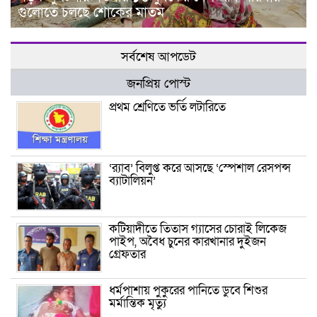
গুলোতে চলছে শোকের মাতম
সর্বশেষ আপডেট
জনপ্রিয় পোস্ট
প্রথম শ্রেণিতে ভর্তি লটারিতে
‘র‌্যাব’ বিলুপ্ত করে আসছে ‘স্পেশাল রেসপন্স
ব্যাটালিয়ন’
কটিয়াদীতে তিতাস গ্যাসের চোরাই লিকেজ
পাইপ, অবৈধ চুনের কারখানার দুইজন
গ্রেফতার
ধর্মপাশায় পুকুরের পানিতে ডুবে শিশুর
মর্মান্তিক মৃত্যু