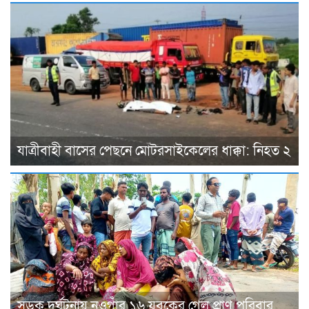
যাত্রীবাহী বাসের পেছনে মোটরসাইকেলের ধাক্কা: নিহত ২
সড়ক দুর্ঘটনায় নওগাঁর ১৬ যুবকের গেল প্রাণ পরিবার