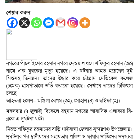
শেয়ার করুন
নগরের পাঁচলাইশের রহমান নগরে দেওয়াল ধসে শফিকুর রহমান (৩০)
নামে এক যুবকের মৃত্যু হয়েছে। এ ঘটনায় আহত হয়েছেন দুই
শিশুসহ তিনজন। তাদের উদ্ধার করে চট্টগ্রাম মেডিকেল কলেজ
(চমেক) হাসপাতালে ভর্তি করানো হয়েছে। সেখানে তাদের চিকিৎসা
চলছে।
আহতরা হলেন— মঞ্জিলা বেগম (৩২), সোহান (৪) ও ছাইফা (২)।
মঙ্গলবার (৭ জুলাই) বিকেলে রহমান নগরের আবাসিক এলাকার বি-
ব্লকে এ দুর্ঘটনা ঘটে।
নিহত শফিকুর রহমানের বাড়ি গাইবান্ধা জেলার সুন্দরগঞ্জ উপজেলায়।
দুর্ঘটনার পর স্থানীয়দের সহায়তায় পুলিশ ও ফায়ার সার্ভিসের সদস্যরা