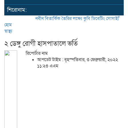
শিরোনাম:
নবীন বিতার্কিক তৈরির লক্ষ্যে কুবি ডিবেটিং সোসাইটির ‘ক্রাউন অ
হোম
স্বাস্থ্য
২ ডেঙ্গু রোগী হাসপাতালে ভর্তি
রিপোর্টার নাম
আপডেট টাইম : বৃহস্পতিবার, ৩ ফেব্রুয়ারী, ২০২২
১১:২৩ এএম