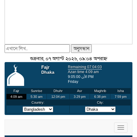
অনুসন্ধান
শুক্রবার, ০৭ অগাস্ট ২০২৬, ০৯:০৪ অপরাহ্ন
Toggle
navigat