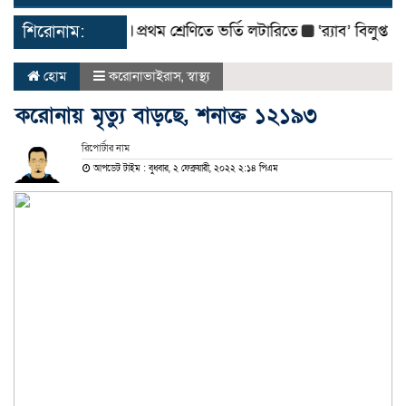
navigat
শিরোনাম:
প্রথম শ্রেণিতে ভর্তি লটারিতে
‘র‌্যাব’ বিলুপ্ত করে 
হোম
করোনাভাইরাস
,
স্বাস্থ্য
করোনায় মৃত্যু বাড়ছে, শনাক্ত ১২১৯৩
রিপোর্টার নাম
আপডেট টাইম : বুধবার, ২ ফেব্রুয়ারী, ২০২২ ২:১৪ পিএম